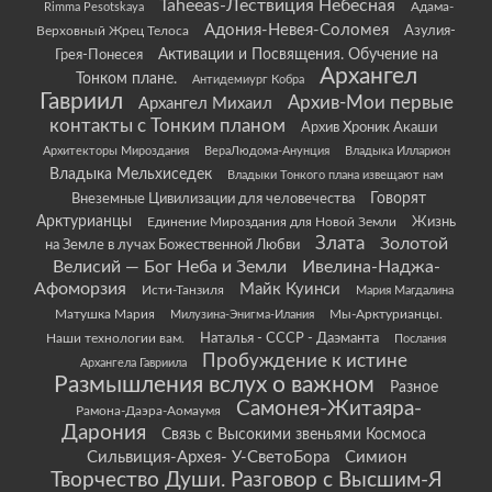
Taheeas-Лествиция Небесная
Rimma Pesotskaya
Адама-
Адония-Невея-Соломея
Азулия-
Верховный Жрец Телоса
Грея-Понесея
Активации и Посвящения. Обучение на
Архангел
Тонком плане.
Антидемиург Кобра
Гавриил
Архив-Мои первые
Архангел Михаил
контакты с Тонким планом
Архив Хроник Акаши
Архитекторы Мироздания
ВераЛюдома-Анунция
Владыка Илларион
Владыка Мельхиседек
Владыки Тонкого плана извещают нам
Говорят
Внеземные Цивилизации для человечества
Арктурианцы
Жизнь
Единение Мироздания для Новой Земли
Злата
Золотой
на Земле в лучах Божественной Любви
Велисий — Бог Неба и Земли
Ивелина-Наджа-
Афоморзия
Майк Куинси
Исти-Танзиля
Мария Магдалина
Матушка Мария
Мы-Арктурианцы.
Милузина-Энигма-Илания
Наши технологии вам.
Наталья - СССР - Даэманта
Послания
Пробуждение к истине
Архангела Гавриила
Размышления вслух о важном
Разное
Самонея-Житаяра-
Рамона-Даэра-Аомаумя
Дарония
Связь с Высокими звеньями Космоса
Сильвиция-Архея- У-СветоБора
Симион
Творчество Души. Разговор с Высшим-Я