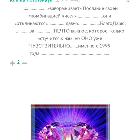
Rimma Pesotskaya
………………….»завораживает» Послание своей
«комбинацией чисел»…………………..они
«откликаются»…………….давно……………….БлагоДарю,
…………за …………….НЕЧТО важное, которое только
«стучится к нам, но ОНО уже
ЧУВСТВИТЕЛЬНО…….именно с 1999
года……………………………………………………..
2