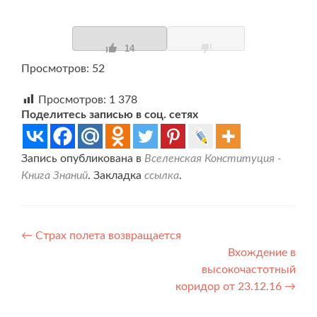
14
Просмотров: 52
Просмотров:
1 378
Поделитесь записью в соц. сетях
Запись опубликована в
Вселенская Конституция -
Книга Знаний
. Закладка
ссылка
.
Навигация
←
Страх полета возвращается
Вхождение в
по
высокочастотный
записям
коридор от 23.12.16
→