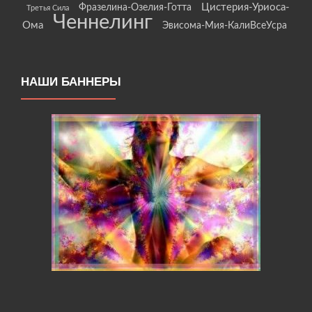
Цистерия-Уриоса-
Фразелина-Озелия-Готта
Третья Сила
Ченнелинг
Ома
Эвисома-Мия-КалиВсеУсра
НАШИ БАННЕРЫ