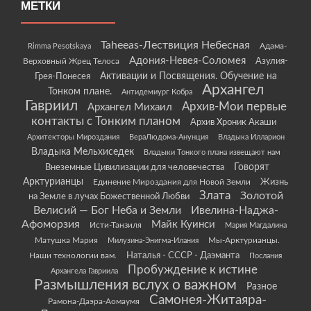
МЕТКИ
Taheeas-Лествиция Небесная
Rimma Pesotskaya
Адама-
Адония-Невея-Соломея
Азулия-
Верховный Жрец Телоса
Грея-Понесея
Активации и Посвящения. Обучение на
Архангел
Тонком плане.
Антидемиург Кобра
Гавриил
Архив-Мои первые
Архангел Михаил
контакты с Тонким планом
Архив Хроник Акаши
Архитекторы Мироздания
ВераЛюдома-Анунция
Владыка Илларион
Владыка Мельхиседек
Владыки Тонкого плана извещают нам
Говорят
Внеземные Цивилизации для человечества
Арктурианцы
Жизнь
Единение Мироздания для Новой Земли
Злата
Золотой
на Земле в лучах Божественной Любви
Велисий — Бог Неба и Земли
Ивелина-Наджа-
Афоморзия
Майк Куинси
Исти-Танзиля
Мария Магдалина
Матушка Мария
Мы-Арктурианцы.
Милузина-Энигма-Илания
Наши технологии вам.
Наталья - СССР - Даэманта
Послания
Пробуждение к истине
Архангела Гавриила
Размышления вслух о важном
Разное
Самонея-Житаяра-
Рамона-Даэра-Аомаумя