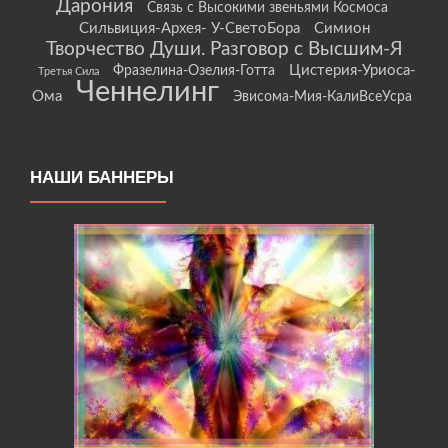
Дарония
Связь с Высокими звеньями Космоса
Сильвиция-Архея- У-СветоБора
Симион
Творчество Души. Разговор с Высшим-Я
Цистерия-Уриоса-
Фразелина-Озелия-Готта
Третья Сила
Ченнелинг
Ома
Эвисома-Мия-КалиВсеУсра
НАШИ БАННЕРЫ