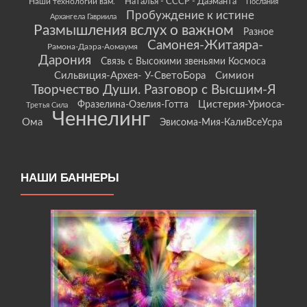
Наши технологии вам.
Наталья - СССР - Даэманта
Послания
Пробуждение к истине
Архангела Гавриила
Размышления вслух о важном
Разное
Самонея-Житаяра-
Рамона-Даэра-Аомаумя
Дарония
Связь с Высокими звеньями Космоса
Сильвиция-Архея- У-СветоБора
Симион
Творчество Души. Разговор с Высшим-Я
Цистерия-Уриоса-
Фразелина-Озелия-Готта
Третья Сила
Ченнелинг
Ома
Эвисома-Мия-КалиВсеУсра
НАШИ БАННЕРЫ