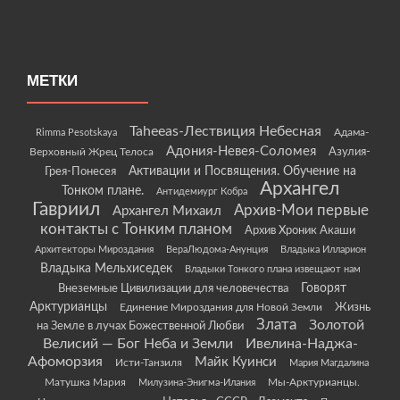
МЕТКИ
Taheeas-Лествиция Небесная
Rimma Pesotskaya
Адама-
Адония-Невея-Соломея
Азулия-
Верховный Жрец Телоса
Грея-Понесея
Активации и Посвящения. Обучение на
Архангел
Тонком плане.
Антидемиург Кобра
Гавриил
Архив-Мои первые
Архангел Михаил
контакты с Тонким планом
Архив Хроник Акаши
Архитекторы Мироздания
ВераЛюдома-Анунция
Владыка Илларион
Владыка Мельхиседек
Владыки Тонкого плана извещают нам
Говорят
Внеземные Цивилизации для человечества
Арктурианцы
Жизнь
Единение Мироздания для Новой Земли
Злата
Золотой
на Земле в лучах Божественной Любви
Велисий — Бог Неба и Земли
Ивелина-Наджа-
Афоморзия
Майк Куинси
Исти-Танзиля
Мария Магдалина
Матушка Мария
Мы-Арктурианцы.
Милузина-Энигма-Илания