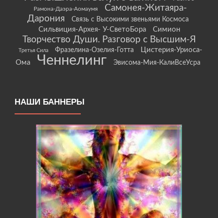
Самонея-Житаяра-
Рамона-Даэра-Аомаумя
Дарония
Связь с Высокими звеньями Космоса
Сильвиция-Архея- У-СветоБора
Симион
Творчество Души. Разговор с Высшим-Я
Цистерия-Уриоса-
Фразелина-Озелия-Готта
Третья Сила
Ченнелинг
Ома
Эвисома-Мия-КалиВсеУсра
НАШИ БАННЕРЫ