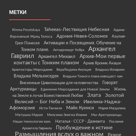
МЕТКИ
Taheeas-Лествиция Небесная
Rimma Pesotskaya
Адама-
Адония-Невея-Соломея
Азулия-
Верховный Жрец Телоса
Грея-Понесея
Активации и Посвящения. Обучение на
Архангел
Тонком плане.
Антидемиург Кобра
Гавриил
Архив-Мои первые
Архангел Михаил
контакты с Тонким планом
Архив Хроник Акаши
Архитекторы Мироздания
ВераЛюдома-Анунция
Владыка Илларион
Владыка Мельхиседек
Владыки Тонкого плана извещают нам
Говорят
Внеземные Цивилизации для человечества
Арктурианцы
Жизнь
Единение Мироздания для Новой Земли
Злата
Золотой
на Земле в лучах Божественной Любви
Велисий — Бог Неба и Земли
Ивелина-Наджа-
Афоморзия
Майк Куинси
Исти-Танзиля
Мария Магдалина
Матушка Мария
Мы-Арктурианцы.
Милузина-Энигма-Илания
Наши технологии вам.
Наталья - СССР - Даэманта
Послания
Пробуждение к истине
Архангела Гавриила
Размышления вслух о важном
Разное