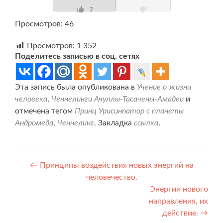
7
Просмотров: 46
Просмотров:
1 352
Поделитесь записью в соц. сетях
Эта запись была опубликована в
Учение о жизни
человека
,
Ченнелинги Ачуллы-Тасачены-Амадеи
и
отмечена тегом
Принц Урисинпатор с планеты
Андромеда
,
Ченнелинг
. Закладка
ссылка
.
Навигация
←
Принципы воздействия новых энергий на
человечество.
по
Энергии нового
записям
направления, их
действие.
→