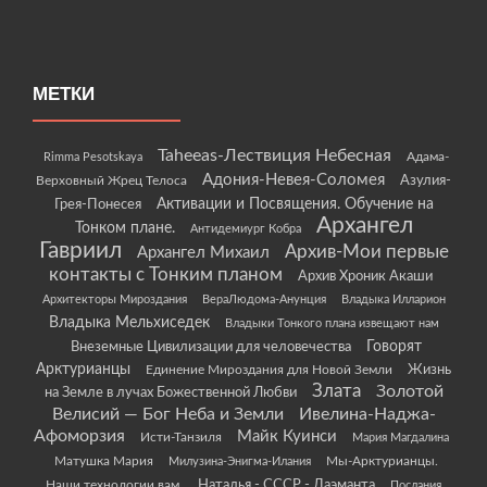
МЕТКИ
Taheeas-Лествиция Небесная
Rimma Pesotskaya
Адама-
Адония-Невея-Соломея
Азулия-
Верховный Жрец Телоса
Грея-Понесея
Активации и Посвящения. Обучение на
Архангел
Тонком плане.
Антидемиург Кобра
Гавриил
Архив-Мои первые
Архангел Михаил
контакты с Тонким планом
Архив Хроник Акаши
Архитекторы Мироздания
ВераЛюдома-Анунция
Владыка Илларион
Владыка Мельхиседек
Владыки Тонкого плана извещают нам
Говорят
Внеземные Цивилизации для человечества
Арктурианцы
Жизнь
Единение Мироздания для Новой Земли
Злата
Золотой
на Земле в лучах Божественной Любви
Велисий — Бог Неба и Земли
Ивелина-Наджа-
Афоморзия
Майк Куинси
Исти-Танзиля
Мария Магдалина
Матушка Мария
Мы-Арктурианцы.
Милузина-Энигма-Илания
Наши технологии вам.
Наталья - СССР - Даэманта
Послания