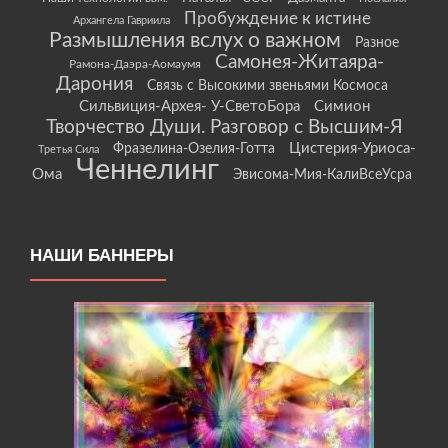
Пробуждение к истине
Архангела Гавриила
Размышления вслух о важном
Разное
Самонея-Житаяра-
Рамона-Даэра-Аомаумя
Дарония
Связь с Высокими звеньями Космоса
Сильвиция-Архея- У-СветоБора
Симион
Творчество Души. Разговор с Высшим-Я
Цистерия-Уриоса-
Фразелина-Озелия-Готта
Третья Сила
Ченнелинг
Ома
Эвисома-Мия-КалиВсеУсра
НАШИ БАННЕРЫ