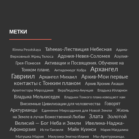
МЕТКИ
Taheeas-Лествиция Небесная
Rimma Pesotskaya
Адама-
Адония-Невея-Соломея
Азулия-
Верховный Жрец Телоса
Грея-Понесея
Активации и Посвящения. Обучение на
Архангел
Тонком плане.
Антидемиург Кобра
Гавриил
Архив-Мои первые
Архангел Михаил
контакты с Тонким планом
Архив Хроник Акаши
Архитекторы Мироздания
ВераЛюдома-Анунция
Владыка Илларион
Владыка Мельхиседек
Владыки Тонкого плана извещают нам
Говорят
Внеземные Цивилизации для человечества
Арктурианцы
Жизнь
Единение Мироздания для Новой Земли
Злата
Золотой
на Земле в лучах Божественной Любви
Велисий — Бог Неба и Земли
Ивелина-Наджа-
Афоморзия
Майк Куинси
Исти-Танзиля
Мария Магдалина
Матушка Мария
Мы-Арктурианцы.
Милузина-Энигма-Илания