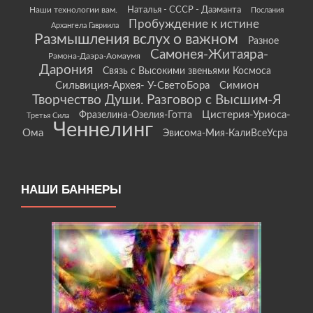
Наши технологии вам.
Наталья - СССР - Даэманта
Послания
Пробуждение к истине
Архангела Гавриила
Размышления вслух о важном
Разное
Самонея-Житаяра-
Рамона-Даэра-Аомаумя
Дарония
Связь с Высокими звеньями Космоса
Сильвиция-Архея- У-СветоБора
Симион
Творчество Души. Разговор с Высшим-Я
Цистерия-Уриоса-
Фразелина-Озелия-Готта
Третья Сила
Ченнелинг
Ома
Эвисома-Мия-КалиВсеУсра
НАШИ БАННЕРЫ