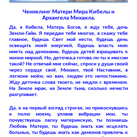
Ченнелинг Матери Мира Кибелы и
Архангела Михаила.
Да, я Кибела, Матерь Богов, я жду тебя, дочь
Земли-Гайи. Я передам тебе многое, я скажу тебе
главное, будешь Свет мой нести, будешь день
освещать моей энергией, будешь власть мою
иметь над демонами, будешь детей взращивать к
жизни мирной. Но, деточка,а готова ли ты к миссии
такой? Не отвечай мне сейчас, спроси у души своей
через сердце своё. Михаил, твой Наставник, в
легионе моём, но вам, людям это непостижимо.
Жду деточка слова твоего, не медли с временем.
На Земле мрак, на Земле тьма, сколько нечисти
разгуливает.
Да, я на первый взгляд строгая, но прикоснувшись
к полю моему, уловив вибрации мои, ты
почувствуешь ласку материнскую, ты познаешь
Любовь Матери, ты будешь знать как исцелять
больных, ты будешь знать как демонов привлечь к