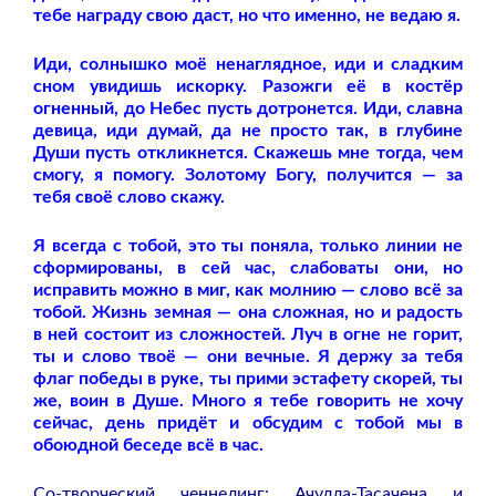
тебе награду свою даст, но что именно, не ведаю я.
Иди, солнышко моё ненаглядное, иди и сладким
сном увидишь искорку. Разожги её в костёр
огненный, до Небес пусть дотронется. Иди, славна
девица, иди думай, да не просто так, в глубине
Души пусть откликнется. Скажешь мне тогда, чем
смогу, я помогу. Золотому Богу, получится — за
тебя своё слово скажу.
Я всегда с тобой, это ты поняла, только линии не
сформированы, в сей час, слабоваты они, но
исправить можно в миг, как молнию — слово всё за
тобой. Жизнь земная — она сложная, но и радость
в ней состоит из сложностей. Луч в огне не горит,
ты и слово твоё — они вечные. Я держу за тебя
флаг победы в руке, ты прими эстафету скорей, ты
же, воин в Душе. Много я тебе говорить не хочу
сейчас, день придёт и обсудим с тобой мы в
обоюдной беседе всё в час.
Со-творческий ченнелинг: Ачулла-Тасачена и