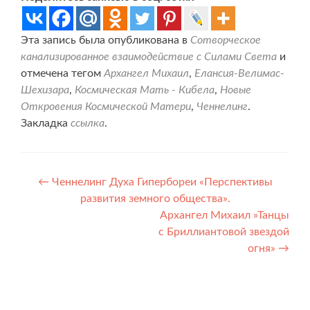
Эта запись была опубликована в
Сотворческое
канализированное взаимодействие с Силами Света
и
отмечена тегом
Архангел Михаил
,
Елансия-Велимас-
Шехизара
,
Космическая Мать - Кибела
,
Новые
Откровения Космической Матери
,
Ченнелинг
.
Закладка
ссылка
.
Навигация
←
Ченнелинг Духа Гипербореи «Перспективы
развития земного общества».
по
Архангел Михаил »Танцы
записям
с Бриллиантовой звездой
огня»
→