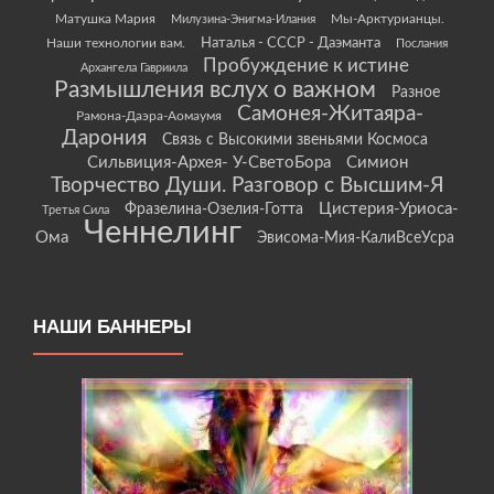
Матушка Мария
Мы-Арктурианцы.
Милузина-Энигма-Илания
Наши технологии вам.
Наталья - СССР - Даэманта
Послания
Пробуждение к истине
Архангела Гавриила
Размышления вслух о важном
Разное
Самонея-Житаяра-
Рамона-Даэра-Аомаумя
Дарония
Связь с Высокими звеньями Космоса
Сильвиция-Архея- У-СветоБора
Симион
Творчество Души. Разговор с Высшим-Я
Цистерия-Уриоса-
Фразелина-Озелия-Готта
Третья Сила
Ченнелинг
Ома
Эвисома-Мия-КалиВсеУсра
НАШИ БАННЕРЫ