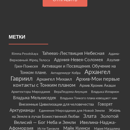
МЕТКИ
Taheeas-Лествиция Небесная
Rimma Pesotskaya
Адама-
Адония-Невея-Соломея
Азулия-
Верховный Жрец Телоса
Грея-Понесея
Активации и Посвящения. Обучение на
Архангел
Тонком плане.
Антидемиург Кобра
Гавриил
Архив-Мои первые
Архангел Михаил
контакты с Тонким планом
Архив Хроник Акаши
Архитекторы Мироздания
ВераЛюдома-Анунция
Владыка Илларион
Владыка Мельхиседек
Владыки Тонкого плана извещают нам
Говорят
Внеземные Цивилизации для человечества
Арктурианцы
Жизнь
Единение Мироздания для Новой Земли
Злата
Золотой
на Земле в лучах Божественной Любви
Велисий — Бог Неба и Земли
Ивелина-Наджа-
Афоморзия
Майк Куинси
Исти-Танзиля
Мария Магдалина