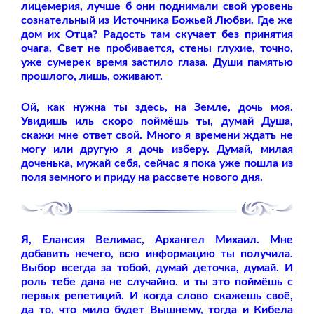
лицемерия, лучше б они поднимали свой уровень
сознательный из Источника Божьей Любви. Где же
дом их Отца? Радость там скучает без принятия
очага. Свет не пробивается, стены глухие, точно,
уже сумерек время застило глаза. Души памятью
прошлого, лишь, оживают.
Ой, как нужна ты здесь, на Земле, дочь моя.
Увидишь иль скоро поймёшь ты, думай Душа,
скажи мне ответ свой. Много я времени ждать не
могу или другую я дочь изберу. Думай, милая
доченька, мужай себя, сейчас я пока уже пошла из
поля земного и приду на рассвете нового дня.
Я, Елансия Велимас, Архангел Михаил. Мне
добавить нечего, всю информацию ты получила.
Выбор всегда за тобой, думай деточка, думай. И
роль тебе дана не случайно. и ты это поймёшь с
первых репетиций. И когда слово скажешь своё,
да то, что мило будет Вышнему, тогда и Кибела