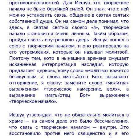
противоположностей. Для Иешуа это творческое
начало не было безликой силой. Он знал, что с ней
можно установить связь, общение в святая святых
собственной души. Он на самом деле понимал, что
здесь, в святая святых своего «я», творческое
начало становится очень личным. Таким образом,
пройдя сквозь внутреннюю дверь. Иешуа вошел в
союз с творческим началом, и оно реагировало на
его устремления, которые он называл молитвой.
Поэтому тем, кото в нынешние времена смущает
искаженная интерпретация наследия, которую
предлагает церковь, кому слово «молитва» кажется
безвкусным, а слова «мать/отец Бог» вызывают
отторжение, я скажу: замените слово «молитва»
выражением «творческое намерение, воля», а
выражение «мать/отец Бог» выражением
«творческое начало».
Иешуа утверждал, что не обязательно молиться в
храме — на самом деле это было бессмысленно,
что связь с творческим началом — внутри. Это
восстановило против него священство и в его