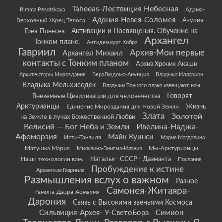
Taheeas-Лествиция Небесная
Rimma Pesotskaya
Адама-
Адония-Невея-Соломея
Азулия-
Верховный Жрец Телоса
Грея-Понесея
Активации и Посвящения. Обучение на
Архангел
Тонком плане.
Антидемиург Кобра
Гавриил
Архив-Мои первые
Архангел Михаил
контакты с Тонким планом
Архив Хроник Акаши
Архитекторы Мироздания
ВераЛюдома-Анунция
Владыка Илларион
Владыка Мельхиседек
Владыки Тонкого плана извещают нам
Говорят
Внеземные Цивилизации для человечества
Арктурианцы
Жизнь
Единение Мироздания для Новой Земли
Злата
Золотой
на Земле в лучах Божественной Любви
Велисий — Бог Неба и Земли
Ивелина-Наджа-
Афоморзия
Майк Куинси
Исти-Танзиля
Мария Магдалина
Матушка Мария
Мы-Арктурианцы.
Милузина-Энигма-Илания
Наши технологии вам.
Наталья - СССР - Даэманта
Послания
Пробуждение к истине
Архангела Гавриила
Размышления вслух о важном
Разное
Самонея-Житаяра-
Рамона-Даэра-Аомаумя
Дарония
Связь с Высокими звеньями Космоса
Сильвиция-Архея- У-СветоБора
Симион