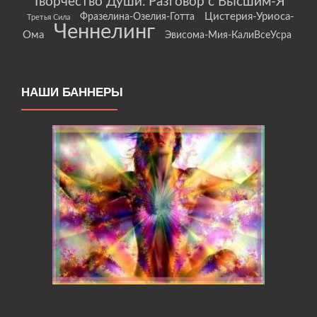
Творчество Души. Разговор с Высшим-Я
Цистерия-Уриоса-
Фразелина-Озелия-Готта
Третья Сила
Ченнелинг
Ома
Эвисома-Мия-КалиВсеУсра
НАШИ БАННЕРЫ