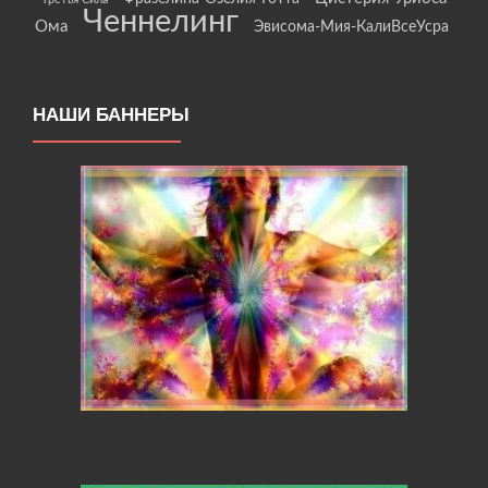
Ченнелинг
Ома
Эвисома-Мия-КалиВсеУсра
НАШИ БАННЕРЫ