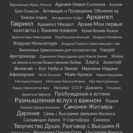
Адония-Невея-Соломея
Азулия-
Верховный Жрец Телоса
Грея-Понесея
Активации и Посвящения. Обучение на
Архангел
Тонком плане.
Антидемиург Кобра
Гавриил
Архив-Мои первые
Архангел Михаил
контакты с Тонким планом
Архив Хроник Акаши
Архитекторы Мироздания
ВераЛюдома-Анунция
Владыка Илларион
Владыка Мельхиседек
Владыки Тонкого плана извещают нам
Говорят
Внеземные Цивилизации для человечества
Арктурианцы
Жизнь
Единение Мироздания для Новой Земли
Злата
Золотой
на Земле в лучах Божественной Любви
Велисий — Бог Неба и Земли
Ивелина-Наджа-
Афоморзия
Майк Куинси
Исти-Танзиля
Мария Магдалина
Матушка Мария
Мы-Арктурианцы.
Милузина-Энигма-Илания
Наши технологии вам.
Наталья - СССР - Даэманта
Послания
Пробуждение к истине
Архангела Гавриила
Размышления вслух о важном
Разное
Самонея-Житаяра-
Рамона-Даэра-Аомаумя
Дарония
Связь с Высокими звеньями Космоса
Сильвиция-Архея- У-СветоБора
Симион
Творчество Души. Разговор с Высшим-Я
Цистерия-Уриоса-
Фразелина-Озелия-Готта
Третья Сила