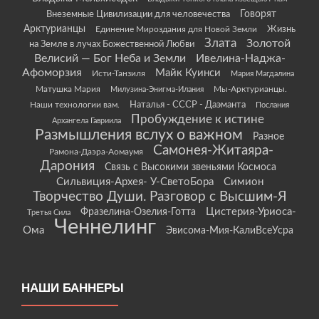
Говорят
Внеземные Цивилизации для человечества
Арктурианцы
Жизнь
Единение Мироздания для Новой Земли
Злата
Золотой
на Земле в лучах Божественной Любви
Велисий — Бог Неба и Земли
Ивелина-Наджа-
Афоморзия
Майк Куинси
Исти-Танзиля
Мария Магдалина
Матушка Мария
Мы-Арктурианцы.
Милузина-Энигма-Илания
Наши технологии вам.
Наталья - СССР - Даэманта
Послания
Пробуждение к истине
Архангела Гавриила
Размышления вслух о важном
Разное
Самонея-Житаяра-
Рамона-Даэра-Аомаумя
Дарония
Связь с Высокими звеньями Космоса
Сильвиция-Архея- У-СветоБора
Симион
Творчество Души. Разговор с Высшим-Я
Цистерия-Уриоса-
Фразелина-Озелия-Готта
Третья Сила
Ченнелинг
Ома
Эвисома-Мия-КалиВсеУсра
НАШИ БАННЕРЫ