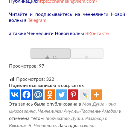
Публикация:
https://channelingvsem.com/
Читайте и подписывайтесь на ченнелинги Новой
волны в
Telegram
а также Ченнелинги Новой волны
ВКонтакте
11
Просмотров: 97
Просмотров:
322
Поделитесь записью в соц. сетях
Эта запись была опубликована в
Моя Душа - она
многогранна
,
Ченнелинги Ачуллы-Тасачены-Амадеи
и
отмечена тегом
Творчество Души. Разговор с
Высшим-Я
,
Ченнелинг
. Закладка
ссылка
.