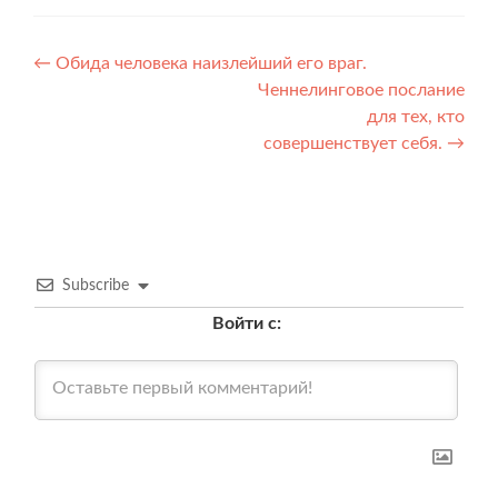
Навигация
←
Обида человека наизлейший его враг.
Ченнелинговое послание
по
для тех, кто
записям
совершенствует себя.
→
Subscribe
Войти с: