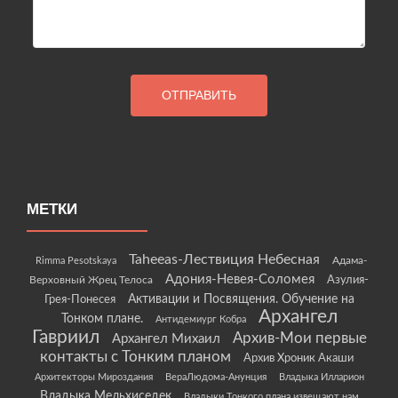
МЕТКИ
Taheeas-Лествиция Небесная
Rimma Pesotskaya
Адама-
Адония-Невея-Соломея
Азулия-
Верховный Жрец Телоса
Грея-Понесея
Активации и Посвящения. Обучение на
Архангел
Тонком плане.
Антидемиург Кобра
Гавриил
Архив-Мои первые
Архангел Михаил
контакты с Тонким планом
Архив Хроник Акаши
Архитекторы Мироздания
ВераЛюдома-Анунция
Владыка Илларион
Владыка Мельхиседек
Владыки Тонкого плана извещают нам