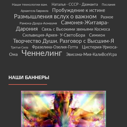
Наши технологии вам.
Наталья - СССР - Даэманта
Послания
Пробуждение к истине
Архангела Гавриила
Размышления вслух о важном
Разное
Самонея-Житаяра-
Рамона-Даэра-Аомаумя
Дарония
Связь с Высокими звеньями Космоса
Сильвиция-Архея- У-СветоБора
Симион
Творчество Души. Разговор с Высшим-Я
Цистерия-Уриоса-
Фразелина-Озелия-Готта
Третья Сила
Ченнелинг
Ома
Эвисома-Мия-КалиВсеУсра
НАШИ БАННЕРЫ