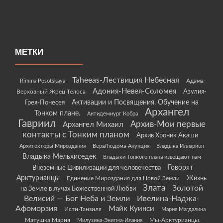
МЕТКИ
Taheeas-Лествиция Небесная
Rimma Pesotskaya
Адама-
Адония-Невея-Соломея
Азулия-
Верховный Жрец Телоса
Грея-Понесея
Активации и Посвящения. Обучение на
Архангел
Тонком плане.
Антидемиург Кобра
Гавриил
Архив-Мои первые
Архангел Михаил
контакты с Тонким планом
Архив Хроник Акаши
Архитекторы Мироздания
ВераЛюдома-Анунция
Владыка Илларион
Владыка Мельхиседек
Владыки Тонкого плана извещают нам
Говорят
Внеземные Цивилизации для человечества
Арктурианцы
Жизнь
Единение Мироздания для Новой Земли
Злата
Золотой
на Земле в лучах Божественной Любви
Велисий — Бог Неба и Земли
Ивелина-Наджа-
Афоморзия
Майк Куинси
Исти-Танзиля
Мария Магдалина
Матушка Мария
Мы-Арктурианцы.
Милузина-Энигма-Илания