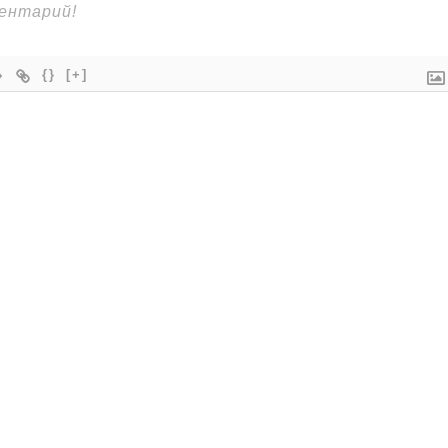
{}
[+]