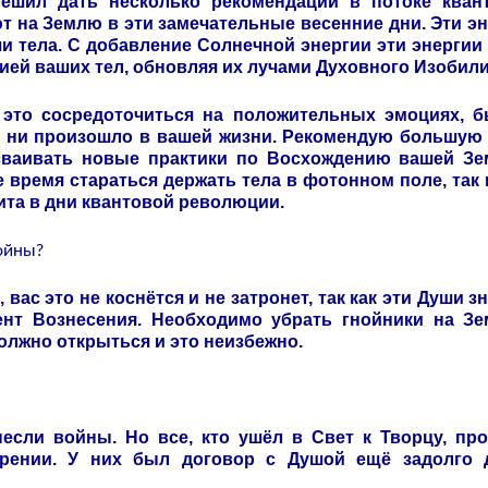
Решил дать несколько рекомендаций в потоке кван
т на Землю в эти замечательные весенние дни. Эти э
и тела. С добавление Солнечной энергии эти энергии
ей ваших тел, обновляя их лучами Духовного Изобили
 это сосредоточиться на положительных эмоциях, б
бы ни произошло в вашей жизни. Рекомендую большую
сваивать новые практики по Восхождению вашей Зе
 время стараться держать тела в фотонном поле, так 
ита в дни квантовой революции.
ойны?
вас это не коснётся и не затронет, так как эти Души з
ент Вознесения. Необходимо убрать гнойники на Зе
должно открыться и это неизбежно.
если войны. Но все, кто ушёл в Свет к Творцу, про
рении. У них был договор с Душой ещё задолго 