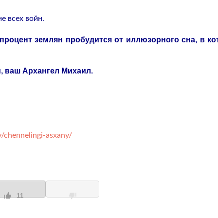
ие всех войн.
 процент землян пробудится от иллюзорного сна, в к
 ваш Архангел Михаил.
/chennelingi-asxany/
11