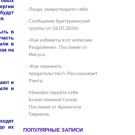
товых
нергии
Люди, умиротворите себя!
 будут
я.
Сообщение Арктурианской
группы от 26.07.2026г.
ыть в
 часть
«Как избавиться от иллюзии
мли в
Разделения». Послание от
как на
Иисуса.
«Как пережить
предательство?» Рассказывает
Рамта.
нают и
мле и
Манифестируйте себя
Божественной Силой.
Послание от Архангела
Гавриила.
ходят
до их
ПОПУЛЯРНЫЕ ЗАПИСИ