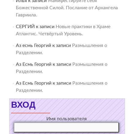
Илья
к записи
Манифестируйте себя
Божественной Силой. Послание от Архангела
Гавриила.
СЕРГИЙ
к записи
Новые практики в Храме
Атлантис. Четвёртый Уровень.
Аз есмь Георгий
к записи
Размышления о
Разделении.
Аз Есмь Георгий
к записи
Размышления о
Разделении.
Аз Есмь Георгий
к записи
Размышления о
Разделении.
ВХОД
Имя пользователя