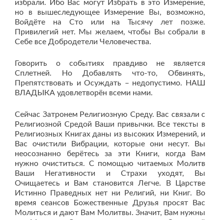
избрали. Ибо Вас могут Избрать в это Измерение,
но в вышеследующее Измерение Вы, возможно,
Войдёте на Сто или на Тысячу лет позже.
Привилегий нет. Мы желаем, чтобы Вы собрали в
Себе все Добродетели Человечества.
Говорить о событиях правдиво не является
Сплетней. Но Добавлять что-то, Обвинять,
Препятствовать и Осуждать – недопустимо. НАШ
ВЛАДЫКА удовлетворён всеми нами.
Сейчас Затронем Религиозную Среду. Вас связали с
Религиозной Средой Ваши привычки. Все тексты в
Религиозных Книгах даны из высоких Измерений, и
Вас очистили Вибрации, которые они несут. Вы
неосознанно берётесь за эти Книги, когда Вам
нужно очиститься. С помощью читаемых Молитв
Ваши Негативности и Страхи уходят, Вы
Очищаетесь и Вам становится Легче. В Царстве
Истинно Праведных нет ни Религий, ни Книг. Во
время сеансов Божественные Друзья просят Вас
Молиться и дают Вам Молитвы. Значит, Вам нужны