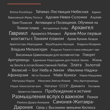
Taheeas-Лествиция Небесная
Rimma Pesotskaya
Адама-
Адония-Невея-Соломея
Азулия-
Верховный Жрец Телоса
Грея-Понесея
Активации и Посвящения. Обучение на
Архангел
Тонком плане.
Антидемиург Кобра
Гавриил
Архив-Мои первые
Архангел Михаил
контакты с Тонким планом
Архив Хроник Акаши
Архитекторы Мироздания
ВераЛюдома-Анунция
Владыка Илларион
Владыка Мельхиседек
Владыки Тонкого плана извещают нам
Говорят
Внеземные Цивилизации для человечества
Арктурианцы
Жизнь
Единение Мироздания для Новой Земли
Злата
Золотой
на Земле в лучах Божественной Любви
Велисий — Бог Неба и Земли
Ивелина-Наджа-
Афоморзия
Майк Куинси
Исти-Танзиля
Мария Магдалина
Матушка Мария
Мы-Арктурианцы.
Милузина-Энигма-Илания
Наши технологии вам.
Наталья - СССР - Даэманта
Послания
Пробуждение к истине
Архангела Гавриила
Размышления вслух о важном
Разное
Самонея-Житаяра-
Рамона-Даэра-Аомаумя
Дарония
Связь с Высокими звеньями Космоса