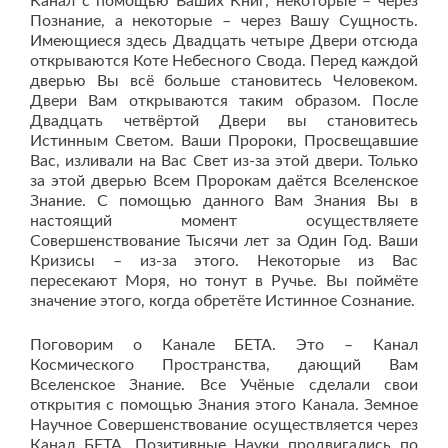
Канал с помощью Ваших Книг, некоторые – через
Познание, а некоторые – через Вашу Сущность.
Имеющиеся здесь Двадцать четыре Двери отсюда
открываются Коте Небесного Свода. Перед каждой
дверью Вы всё больше становитесь Человеком.
Двери Вам открываются таким образом. После
Двадцать четвёртой Двери вы становитесь
Истинным Светом. Ваши Пророки, Просвещавшие
Вас, изливали на Вас Свет из-за этой двери. Только
за этой дверью Всем Пророкам даётся Вселенское
Знание. С помощью данного Вам Знания Вы в
настоящий момент осуществляете
Совершенствование Тысячи лет за Один Год. Ваши
Кризисы – из-за этого. Некоторые из Вас
пересекают Моря, но тонут в Ручье. Вы поймёте
значение этого, когда обретёте Истинное Сознание.
Поговорим о Канале БЕТА. Это – Канал
Космического Пространства, дающий Вам
Вселенское Знание. Все Учёные сделали свои
открытия с помощью Знания этого Канала. Земное
Научное Совершенствование осуществляется через
Канал БЕТА. Позитивные Науки продвигались по