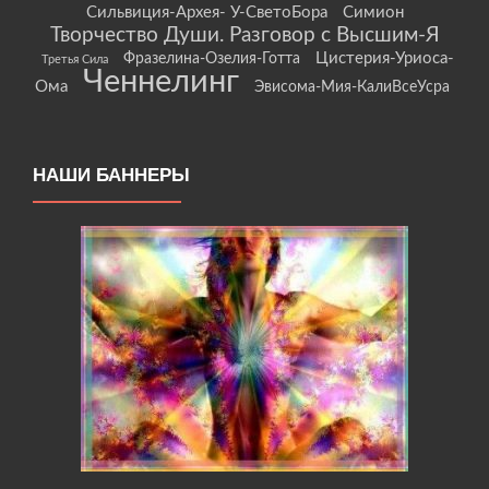
Сильвиция-Архея- У-СветоБора
Симион
Творчество Души. Разговор с Высшим-Я
Цистерия-Уриоса-
Фразелина-Озелия-Готта
Третья Сила
Ченнелинг
Ома
Эвисома-Мия-КалиВсеУсра
НАШИ БАННЕРЫ