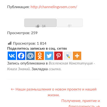
Публикация:
http://channelingvsem.com/
14
Просмотров: 259
Просмотров:
1 814
Поделитесь записью в соц. сетях
Запись опубликована в
Вселенская Конституция -
Книга Знаний
. Закладка
ссылка
.
Навигация
←
Наши размышления о новом проекте и нашей
жизни.
по
Получение, приятие и
записям
благодарность
→