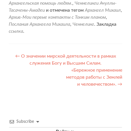
Архангельская помощь людям.
,
Ченнелинги Ачуллы-
Тасачены-Амадеи
и отмечена тегом
Архангел Михаил
,
Архив-Мои первые контакты с Тонким планом
,
Послания Архангела Михаила
,
Ченнелинг
. Закладка
ссылка
.
Навигация
←
О значении мирской деятельности в рамках
служения Богу и Высшим Силам.
по
«Бережное применение
записям
методов работы с Землей
и человечеством».
→
Subscribe