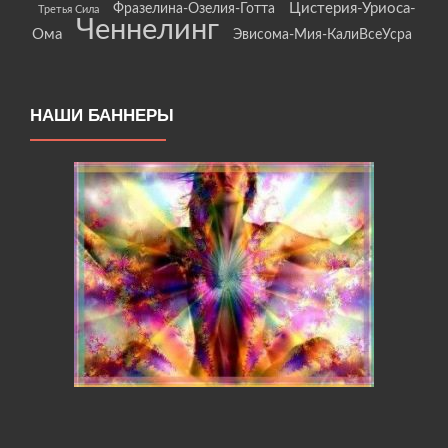
Цистерия-Уриоса-
Фразелина-Озелия-Готта
Третья Сила
Ченнелинг
Ома
Эвисома-Мия-КалиВсеУсра
НАШИ БАННЕРЫ