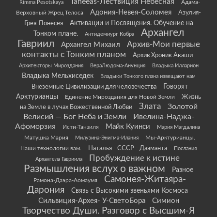
Taheeas-Лествиция Небесная
Rimma Pesotskaya
Адама-
Адония-Невея-Соломея
Азулия-
Верховный Жрец Телоса
Грея-Понесея
Активации и Посвящения. Обучение на
Архангел
Тонком плане.
Антидемиург Кобра
Гавриил
Архив-Мои первые
Архангел Михаил
контакты с Тонким планом
Архив Хроник Акаши
Архитекторы Мироздания
ВераЛюдома-Анунция
Владыка Илларион
Владыка Мельхиседек
Владыки Тонкого плана извещают нам
Говорят
Внеземные Цивилизации для человечества
Арктурианцы
Жизнь
Единение Мироздания для Новой Земли
Злата
Золотой
на Земле в лучах Божественной Любви
Велисий — Бог Неба и Земли
Ивелина-Наджа-
Афоморзия
Майк Куинси
Исти-Танзиля
Мария Магдалина
Матушка Мария
Мы-Арктурианцы.
Милузина-Энигма-Илания
Наши технологии вам.
Наталья - СССР - Даэманта
Послания
Пробуждение к истине
Архангела Гавриила
Размышления вслух о важном
Разное
Самонея-Житаяра-
Рамона-Даэра-Аомаумя
Дарония
Связь с Высокими звеньями Космоса
Сильвиция-Архея- У-СветоБора
Симион
Творчество Души. Разговор с Высшим-Я