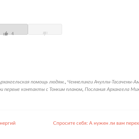
4
Архангельская помощь людям.
,
Ченнелинги Ачуллы-Тасачены-А
и первые контакты с Тонким планом
,
Послания Архангела Ми
энергий
Спросите себя: А нужен ли вам пере