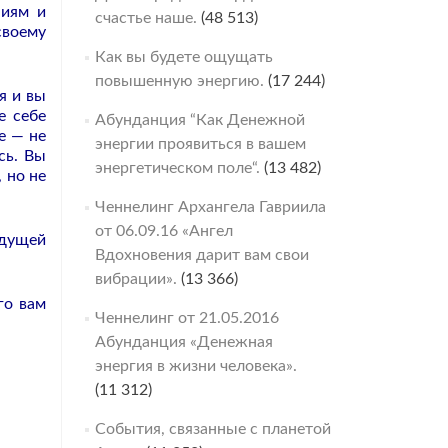
ниям и
счастье наше.
(48 513)
своему
Как вы будете ощущать
повышенную энергию.
(17 244)
я и вы
е себе
Абунданция “Как Денежной
е — не
энергии проявиться в вашем
сь. Вы
энергетическом поле“.
(13 482)
 но не
Ченнелинг Архангела Гавриила
от 06.09.16 «Ангел
удущей
Вдохновения дарит вам свои
вибрации».
(13 366)
го вам
Ченнелинг от 21.05.2016
Абунданция «Денежная
энергия в жизни человека».
(11 312)
События, связанные с планетой