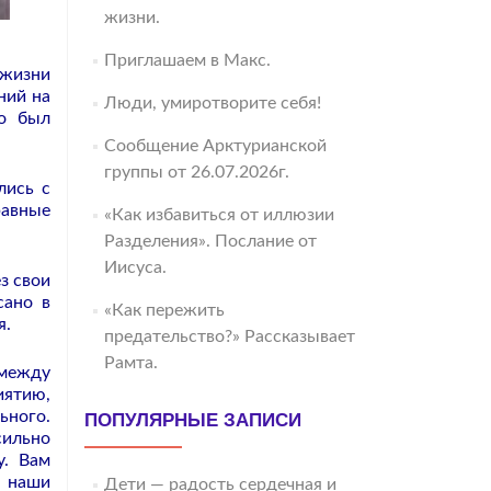
жизни.
Приглашаем в Макс.
 жизни
ний на
Люди, умиротворите себя!
то был
Сообщение Арктурианской
группы от 26.07.2026г.
лись с
равные
«Как избавиться от иллюзии
Разделения». Послание от
Иисуса.
з свои
сано в
«Как пережить
я.
предательство?» Рассказывает
Рамта.
 между
иятию,
ьного.
ПОПУЛЯРНЫЕ ЗАПИСИ
сильно
у. Вам
е наши
Дети — радость сердечная и