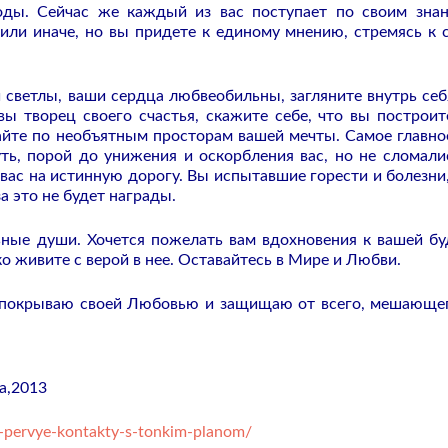
оды. Сейчас же каждый из вас поступает по своим зна
или иначе, но вы придете к единому мнению, стремясь к 
светлы, ваши сердца любвеобильны, загляните внутрь себ
 вы творец своего счастья, скажите себе, что вы построит
айте по необъятным просторам вашей мечты. Самое главно
ть, порой до унижения и оскорбления вас, но не сломали
вас на истинную дорогу. Вы испытавшие горести и болезни,
а это не будет награды.
ьные души. Хочется пожелать вам вдохновения к вашей б
ко живите с верой в нее. Оставайтесь в Мире и Любви.
с покрываю своей Любовью и защищаю от всего, мешающе
а,2013
-pervye-kontakty-s-tonkim-planom/