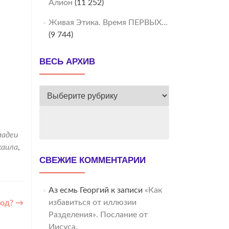
Алион
(11 252)
Живая Этика. Время ПЕРВЫХ…
(9 744)
ВЕСЬ АРХИВ
ВЕСЬ
АРХИВ
мадеи
хаила
,
СВЕЖИЕ КОММЕНТАРИИ
Аз есмь Георгий
к записи
«Как
избавиться от иллюзии
ход?
→
Разделения». Послание от
Иисуса.