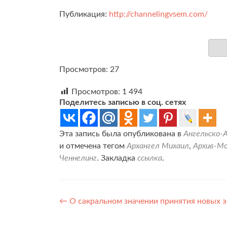
Публикация:
http://channelingvsem.com/
Просмотров: 27
Просмотров:
1 494
Поделитесь записью в соц. сетях
Эта запись была опубликована в
Ангельско-
и отмечена тегом
Архангел Михаил
,
Архив-Мо
Ченнелинг
. Закладка
ссылка
.
Навигация
←
О сакральном значении принятия новых 
по