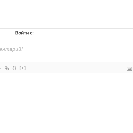
Войти с:
{}
[+]