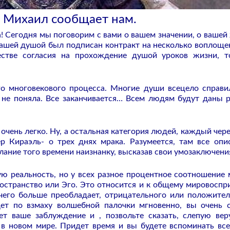
 Михаил сообщает нам.
! Сегодня мы поговорим с вами о вашем значении, о вашей
о вашей душой был подписан контракт на несколько воплоще
естве согласия на прохождение душой уроков жизни, 
о многовекового процесса. Многие души всецело справи
и не поняла. Все заканчивается… Всем людям будут даны 
 очень легко. Ну, а остальная категория людей, каждый чере
р Кираэль- о трех днях мрака. Разумеется, там все опи
лание того времени наизнанку, высказав свои умозаключени
ую реальность, но у всех разное процентное соотношение
остранство или Эго. Это относится и к общему мировоспр
 чего больше преобладает, отрицательного или положител
дет по взмаху волшебной палочки мгновенно, вы очень 
т ваше заблуждение и , позвольте сказать, слепую вер
 в новом мире. Придет время и вы будете вспоминать вс