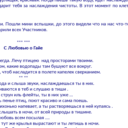
урлящая, красивая. Когда пьешь такую воду, идет наслажде
одарит тебя за наслаждения чистоты. В этот момент по кле
и. Пошли мини вспышки, до этого видели что на нас что-т
арили всех Участников.
*** ***
С Любовью о Гайе
егда. Лечу птицею над просторами твоими.
ом, какие водопады там бушуют все вокруг.
з, чтоб насладится в полете капелек сверканием.
** **
ода и слыша звуки, наслаждаешься ты в них.
иваются в теб и слушаю в тиши .
и струн иль флейты, ты в них уже …
 пенье птиц, поют красиво и сама поешь.
хонько напевает, а ты растворяешься в ней купаясь .
слышать в ночи, от всей природы в тишине.
юбовь всем посылая ….
 тут же крылья вырастают и ты летишь в ночи.