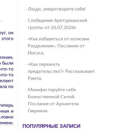
Люди, умиротворите себя!
.
Сообщение Арктурианской
группы от 26.07.2026г.
уг, он
 этого
«Как избавиться от иллюзии
Разделения». Послание от
Иисуса.
ронам.
о были
«Как пережить
что-то
предательство?» Рассказывает
что-то
Рамта.
делают
ала по
Манифестируйте себя
Божественной Силой.
Послание от Архангела
теперь
Гавриила.
нная и
Словно
емени.
ПОПУЛЯРНЫЕ ЗАПИСИ