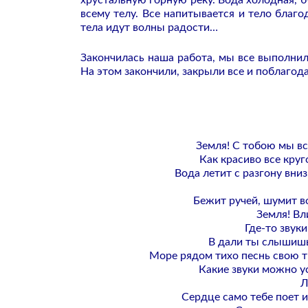
хрустальную горную реку. Вода холодная, б
всему телу. Все напитывается и тело благ
тела идут волны радости…
Закончилась наша работа, мы все выполнил
На этом закончили, закрыли все и поблагод
Земля! С тобою мы вс
Как красиво все круг
Вода летит с разгону вни
Бежит ручей, шумит в
Земля! Вл
Где-то звук
В дали ты слышишь
Море рядом тихо песнь свою ти
Какие звуки можно у
Л
Сердце само тебе поет и