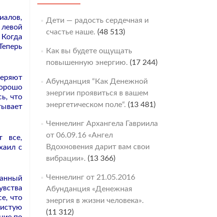
иалов,
Дети — радость сердечная и
 левой
счастье наше.
(48 513)
 Когда
Теперь
Как вы будете ощущать
повышенную энергию.
(17 244)
веряют
Абунданция “Как Денежной
орошо
энергии проявиться в вашем
ь, что
энергетическом поле“.
(13 481)
тывает
Ченнелинг Архангела Гавриила
от 06.09.16 «Ангел
т все,
Вдохновения дарит вам свои
хаил с
вибрации».
(13 366)
Ченнелинг от 21.05.2016
данный
увства
Абунданция «Денежная
е, что
энергия в жизни человека».
чистую
(11 312)