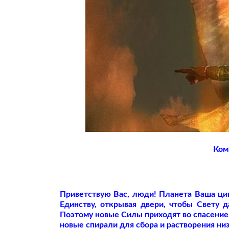
Ком
Приветствую Вас, люди! Планета Ваша цик
Единству, открывая двери, чтобы Свету 
Поэтому новые Силы приходят во спасение
новые спирали для сбора и растворения ни