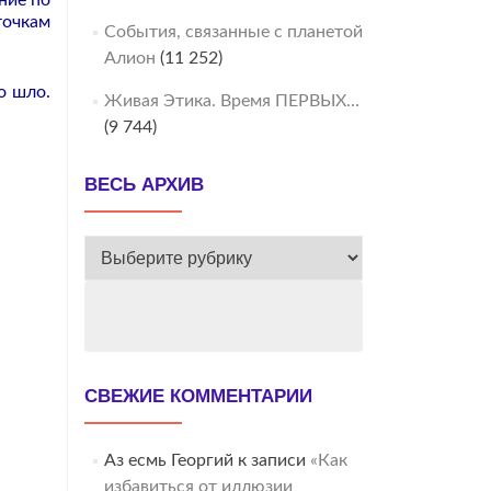
ние по
точкам
События, связанные с планетой
Алион
(11 252)
о шло.
Живая Этика. Время ПЕРВЫХ…
(9 744)
ВЕСЬ АРХИВ
ВЕСЬ
АРХИВ
СВЕЖИЕ КОММЕНТАРИИ
Аз есмь Георгий
к записи
«Как
избавиться от иллюзии