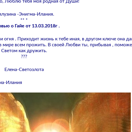
о, Люблю тебя моя родная от Души!
лузина -Энигма-Илания.
** *
ью о Гайе от 13.03.2018г .
и огня . Приходит жизнь к тебе иная, в другом ключе она да
к в мире всем прожить. В своей Любви ты, прибывая , помож
Светом как дружить.
???
Елена-Светозлота
гма-Илания