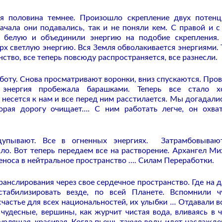
я половина темнее. Произошло скрепление двух потенц
ачала они подавались, так и не поняли кем. С правой и с
 белую и объединили энергию на подобие скрепления.
рх светлую энергию. Вся Земля обволакивается энергиями. 
ство, все теперь повсюду распространяется, все разнесли.
аботу. Снова просматривают воронки, вниз спускаются. Про
 энергия пробежала барашками. Теперь все стало х
несется к нам и все перед ним расстилается. Мы догадалис
рая дорогу очищает…. С ним работать легче, он охва
щупывают. Все в огненных энергиях. Затрамбовываю
о. Вот теперь передаем все на растворение. Архангел Ми
реноса в нейтральное пространство …. Силам Переработки.
транслирования через свое сердечное пространство. Где на 
табилизировать везде, по всей Планете. Вспомнили ч
частье для всех национальностей, их улыбки … Отдавали вс
чудесные, вершины, как журчит чистая вода, вливаясь в 