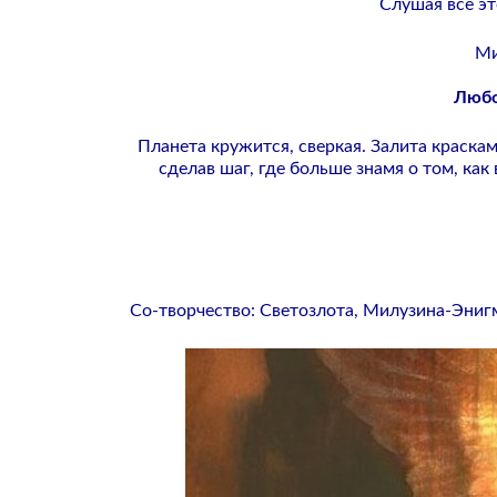
Слушая все эт
Ми
Любов
Планета кружится, сверкая. Залита краскам
сделав шаг, где больше знамя о том, ка
Со-творчество: Светозлота, Милузина-Эни