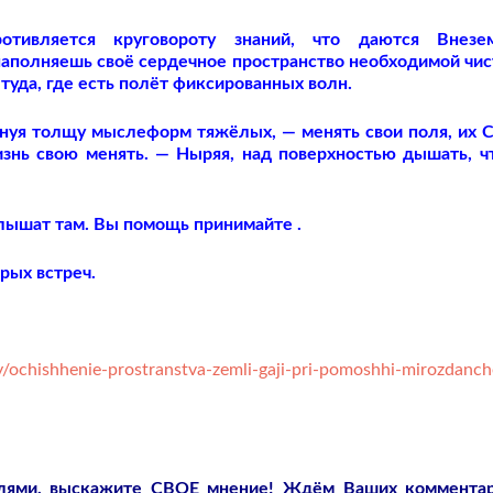
отивляется круговороту знаний, что даются Внезе
аполняешь своё сердечное пространство необходимой чис
туда, где есть полёт фиксированных волн.
инуя толщу мыслеформ тяжёлых, — менять свои поля, их 
изнь свою менять. — Ныряя, над поверхностью дышать, ч
слышат там. Вы помощь принимайте .
рых встреч.
/ochishhenie-prostranstva-zemli-gaji-pri-pomoshhi-mirozdanch
слями, выскажите СВОЕ мнение! Ждём Ваших коммента