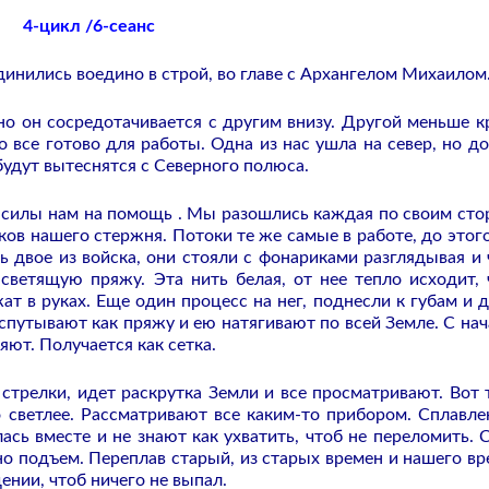
4-цикл /6-сеанс
динились воедино в строй, во главе с Архангелом Михаилом
но он сосредотачивается с другим внизу. Другой меньше кр
о все готово для работы. Одна из нас ушла на север, но до
будут вытеснятся с Северного полюса.
 силы нам на помощь . Мы разошлись каждая по своим сто
ков нашего стержня. Потоки те же самые в работе, до этог
ь двое из войска, они стояли с фонариками разглядывая и 
светящую пряжу. Эта нить белая, от нее тепло исходит, 
ат в руках. Еще один процесс на нег, поднесли к губам и 
аспутывают как пряжу и ею натягивают по всей Земле. С нач
яют. Получается как сетка.
 стрелки, идет раскрутка Земли и все просматривают. Вот 
 светлее. Рассматривают все каким-то прибором. Сплавле
лась вместе и не знают как ухватить, чтоб не переломить. 
но подъем. Переплав старый, из старых времен и нашего вр
ении, чтоб ничего не выпал.