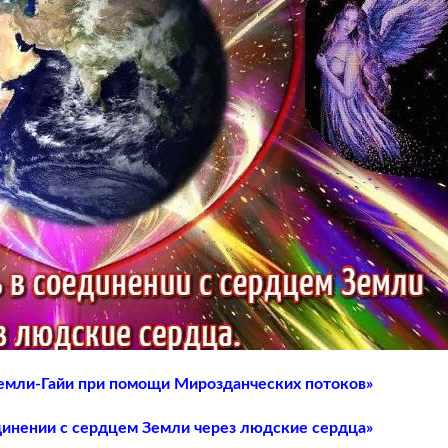
емли-Гайи при помощи Мирозданческих потоков»
динении с сердцем Земли через людские сердца»