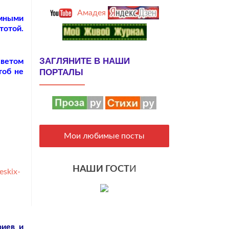
Амадея
мными
тотой.
ЗАГЛЯНИТЕ В НАШИ
Светом
ПОРТАЛЫ
тоб не
Мои любимые посты
НАШИ ГОСТ
И
eskix-
риев и