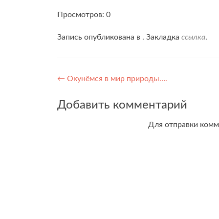
Просмотров: 0
Запись опубликована в . Закладка
ссылка
.
Навигация
←
Окунёмся в мир природы….
по
Добавить комментарий
записям
Для отправки ком