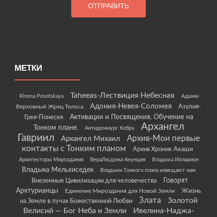
МЕТКИ
Taheeas-Лествиция Небесная
Rimma Pesotskaya
Адама-
Адония-Невея-Соломея
Азулия-
Верховный Жрец Телоса
Грея-Понесея
Активации и Посвящения. Обучение на
Архангел
Тонком плане.
Антидемиург Кобра
Гавриил
Архив-Мои первые
Архангел Михаил
контакты с Тонким планом
Архив Хроник Акаши
Архитекторы Мироздания
ВераЛюдома-Анунция
Владыка Илларион
Владыка Мельхиседек
Владыки Тонкого плана извещают нам
Говорят
Внеземные Цивилизации для человечества
Арктурианцы
Жизнь
Единение Мироздания для Новой Земли
Злата
Золотой
на Земле в лучах Божественной Любви
Велисий — Бог Неба и Земли
Ивелина-Наджа-