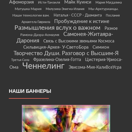
Афоморзия
Майк Куинси
Исти-Танзиля
Мария Магдалина
Матушка Мария
Мы-Арктурианцы.
Милузина-Энигма-Илания
Наши технологии вам.
Наталья - СССР - Даэманта
Послания
Пробуждение к истине
Архангела Гавриила
Размышления вслух о важном
Разное
Самонея-Житаяра-
Рамона-Даэра-Аомаумя
Дарония
Связь с Высокими звеньями Космоса
Сильвиция-Архея- У-СветоБора
Симион
Творчество Души. Разговор с Высшим-Я
Цистерия-Уриоса-
Фразелина-Озелия-Готта
Третья Сила
Ченнелинг
Ома
Эвисома-Мия-КалиВсеУсра
НАШИ БАННЕРЫ