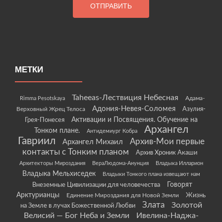
МЕТКИ
Taheeas-Лествиция Небесная
Rimma Pesotskaya
Адама-
Адония-Невея-Соломея
Азулия-
Верховный Жрец Телоса
Грея-Понесея
Активации и Посвящения. Обучение на
Архангел
Тонком плане.
Антидемиург Кобра
Гавриил
Архив-Мои первые
Архангел Михаил
контакты с Тонким планом
Архив Хроник Акаши
Архитекторы Мироздания
ВераЛюдома-Анунция
Владыка Илларион
Владыка Мельхиседек
Владыки Тонкого плана извещают нам
Говорят
Внеземные Цивилизации для человечества
Арктурианцы
Жизнь
Единение Мироздания для Новой Земли
Злата
Золотой
на Земле в лучах Божественной Любви
Велисий — Бог Неба и Земли
Ивелина-Наджа-