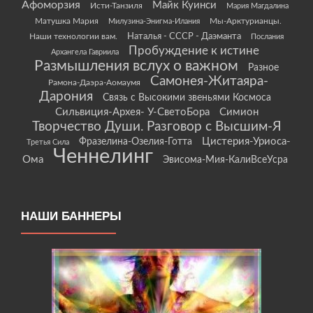
Афоморзия
Майк Куинси
Исти-Танзиля
Мария Магдалина
Матушка Мария
Мы-Арктурианцы.
Милузина-Энигма-Илания
Наши технологии вам.
Наталья - СССР - Даэманта
Послания
Пробуждение к истине
Архангела Гавриила
Размышления вслух о важном
Разное
Самонея-Житаяра-
Рамона-Даэра-Аомаумя
Дарония
Связь с Высокими звеньями Космоса
Сильвиция-Архея- У-СветоБора
Симион
Творчество Души. Разговор с Высшим-Я
Цистерия-Уриоса-
Фразелина-Озелия-Готта
Третья Сила
Ченнелинг
Ома
Эвисома-Мия-КалиВсеУсра
НАШИ БАННЕРЫ