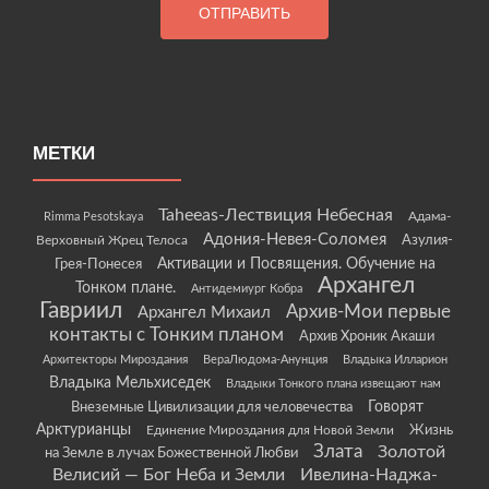
МЕТКИ
Taheeas-Лествиция Небесная
Rimma Pesotskaya
Адама-
Адония-Невея-Соломея
Азулия-
Верховный Жрец Телоса
Грея-Понесея
Активации и Посвящения. Обучение на
Архангел
Тонком плане.
Антидемиург Кобра
Гавриил
Архив-Мои первые
Архангел Михаил
контакты с Тонким планом
Архив Хроник Акаши
Архитекторы Мироздания
ВераЛюдома-Анунция
Владыка Илларион
Владыка Мельхиседек
Владыки Тонкого плана извещают нам
Говорят
Внеземные Цивилизации для человечества
Арктурианцы
Жизнь
Единение Мироздания для Новой Земли
Злата
Золотой
на Земле в лучах Божественной Любви
Велисий — Бог Неба и Земли
Ивелина-Наджа-