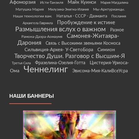
Афоморзия
Майк Куинси
Исти-Танзиля
Мария Магдалина
Матушка Мария
Мы-Арктурианцы.
Милузина-Энигма-Илания
Наши технологии вам.
Наталья - СССР - Даэманта
Послания
Пробуждение к истине
Архангела Гавриила
Размышления вслух о важном
Разное
Самонея-Житаяра-
Рамона-Даэра-Аомаумя
Дарония
Связь с Высокими звеньями Космоса
Сильвиция-Архея- У-СветоБора
Симион
Творчество Души. Разговор с Высшим-Я
Цистерия-Уриоса-
Фразелина-Озелия-Готта
Третья Сила
Ченнелинг
Ома
Эвисома-Мия-КалиВсеУсра
НАШИ БАННЕРЫ