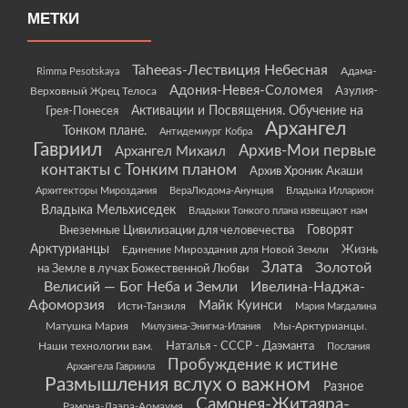
МЕТКИ
Taheeas-Лествиция Небесная
Rimma Pesotskaya
Адама-
Адония-Невея-Соломея
Азулия-
Верховный Жрец Телоса
Грея-Понесея
Активации и Посвящения. Обучение на
Архангел
Тонком плане.
Антидемиург Кобра
Гавриил
Архив-Мои первые
Архангел Михаил
контакты с Тонким планом
Архив Хроник Акаши
Архитекторы Мироздания
ВераЛюдома-Анунция
Владыка Илларион
Владыка Мельхиседек
Владыки Тонкого плана извещают нам
Говорят
Внеземные Цивилизации для человечества
Арктурианцы
Жизнь
Единение Мироздания для Новой Земли
Злата
Золотой
на Земле в лучах Божественной Любви
Велисий — Бог Неба и Земли
Ивелина-Наджа-
Афоморзия
Майк Куинси
Исти-Танзиля
Мария Магдалина
Матушка Мария
Мы-Арктурианцы.
Милузина-Энигма-Илания
Наши технологии вам.
Наталья - СССР - Даэманта
Послания
Пробуждение к истине
Архангела Гавриила
Размышления вслух о важном
Разное
Самонея-Житаяра-
Рамона-Даэра-Аомаумя