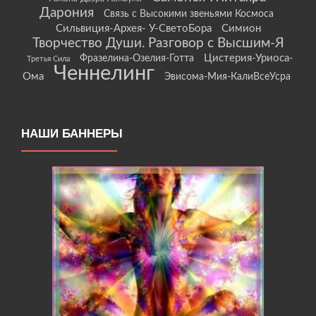
Дарония
Связь с Высокими звеньями Космоса
Сильвиция-Архея- У-СветоБора
Симион
Творчество Души. Разговор с Высшим-Я
Цистерия-Уриоса-
Фразелина-Озелия-Готта
Третья Сила
Ченнелинг
Ома
Эвисома-Мия-КалиВсеУсра
НАШИ БАННЕРЫ