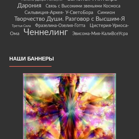
Дарония
Связь с Высокими звеньями Космоса
Сильвиция-Архея- У-СветоБора
Симион
Творчество Души. Разговор с Высшим-Я
Цистерия-Уриоса-
Фразелина-Озелия-Готта
Третья Сила
Ченнелинг
Ома
Эвисома-Мия-КалиВсеУсра
НАШИ БАННЕРЫ