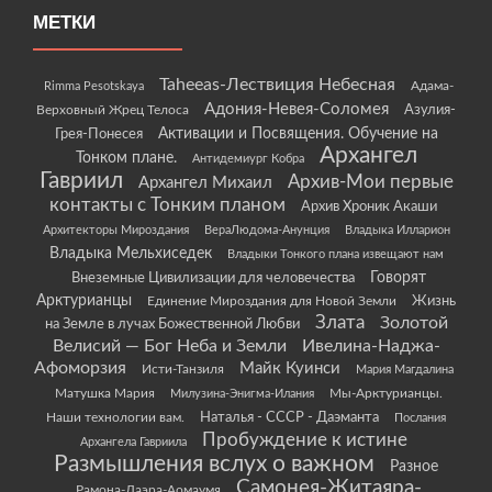
МЕТКИ
Taheeas-Лествиция Небесная
Rimma Pesotskaya
Адама-
Адония-Невея-Соломея
Азулия-
Верховный Жрец Телоса
Грея-Понесея
Активации и Посвящения. Обучение на
Архангел
Тонком плане.
Антидемиург Кобра
Гавриил
Архив-Мои первые
Архангел Михаил
контакты с Тонким планом
Архив Хроник Акаши
Архитекторы Мироздания
ВераЛюдома-Анунция
Владыка Илларион
Владыка Мельхиседек
Владыки Тонкого плана извещают нам
Говорят
Внеземные Цивилизации для человечества
Арктурианцы
Жизнь
Единение Мироздания для Новой Земли
Злата
Золотой
на Земле в лучах Божественной Любви
Велисий — Бог Неба и Земли
Ивелина-Наджа-
Афоморзия
Майк Куинси
Исти-Танзиля
Мария Магдалина
Матушка Мария
Мы-Арктурианцы.
Милузина-Энигма-Илания
Наши технологии вам.
Наталья - СССР - Даэманта
Послания
Пробуждение к истине
Архангела Гавриила
Размышления вслух о важном
Разное
Самонея-Житаяра-
Рамона-Даэра-Аомаумя