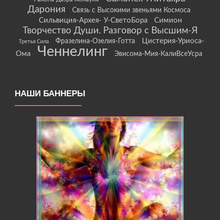
Дарония
Связь с Высокими звеньями Космоса
Сильвиция-Архея- У-СветоБора
Симион
Творчество Души. Разговор с Высшим-Я
Цистерия-Уриоса-
Фразелина-Озелия-Готта
Третья Сила
Ченнелинг
Ома
Эвисома-Мия-КалиВсеУсра
НАШИ БАННЕРЫ