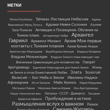
МЕТКИ
Taheeas-Лествиция Небесная
Rimma Pesotskaya
Адама-
Адония-Невея-Соломея
Азулия-
Верховный Жрец Телоса
Грея-Понесея
Активации и Посвящения. Обучение на
Архангел
Тонком плане.
Антидемиург Кобра
Гавриил
Архив-Мои первые
Архангел Михаил
контакты с Тонким планом
Архив Хроник Акаши
Архитекторы Мироздания
ВераЛюдома-Анунция
Владыка Илларион
Владыка Мельхиседек
Владыки Тонкого плана извещают нам
Говорят
Внеземные Цивилизации для человечества
Арктурианцы
Жизнь
Единение Мироздания для Новой Земли
Злата
Золотой
на Земле в лучах Божественной Любви
Велисий — Бог Неба и Земли
Ивелина-Наджа-
Афоморзия
Майк Куинси
Исти-Танзиля
Мария Магдалина
Матушка Мария
Мы-Арктурианцы.
Милузина-Энигма-Илания
Наши технологии вам.
Наталья - СССР - Даэманта
Послания
Пробуждение к истине
Архангела Гавриила
Размышления вслух о важном
Разное
Самонея-Житаяра-
Рамона-Даэра-Аомаумя