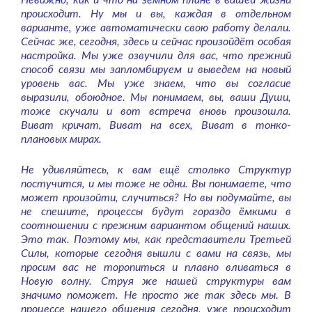
Неважно, как и что на земном плане в вашей жизни
происходит. Ну мы и вы, каждая в отдельном
варианте, уже автоматически свою работу делали.
Сейчас же, сегодня, здесь и сейчас произойдёт особая
настройка. Мы уже озвучили для вас, что прежний
способ связи мы запломбируем и выведем на новый
уровень вас. Мы уже знаем, что вы согласие
выразили, обоюдное. Мы понимаем, вы, ваши Души,
тоже скучали и вот встреча вновь произошла.
Виват кричат, Виват на всех, Виват в тонко-
плановых мирах.
Не удивляйтесь, к вам ещё столько Структур
постучится, и мы тоже не одни. Вы понимаете, что
может произойти, случиться? Но вы подумайте, вы
не спешите, процессы будут гораздо ёмкими в
соотношении с прежним вариантом общений наших.
Это так. Поэтому мы, как представители Третьей
Силы, которые сегодня вышли с вами на связь, мы
просим вас не торопиться и плавно вливаться в
Новую волну. Струя же нашей структуры вам
значимо поможет. Не просто же так здесь мы. В
процессе нашего общения сегодня, уже происходит