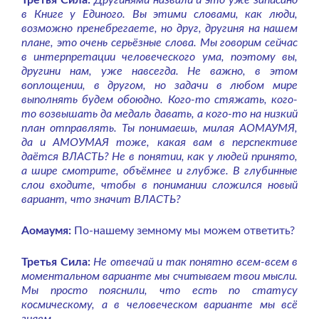
Третья Сила:
Другинями назвали и это уже записано
в Книге у Единого. Вы этими словами, как люди,
возможно пренебрегаете, но друг, другиня на нашем
плане, это очень серьёзные слова. Мы говорим сейчас
в интерпретации человеческого ума, поэтому вы,
другини нам, уже навсегда. Не важно, в этом
воплощении, в другом, но задачи в любом мире
выполнять будем обоюдно. Кого-то стяжать, кого-
то возвышать да медаль давать, а кого-то на низкий
план отправлять. Ты понимаешь, милая АОМАУМЯ,
да и АМОУМАЯ тоже, какая вам в перспективе
даётся ВЛАСТЬ? Не в понятии, как у людей принято,
а шире смотрите, объёмнее и глубже. В глубинные
слои входите, чтобы в понимании сложился новый
вариант, что значит ВЛАСТЬ?
Аомаумя:
По-нашему земному мы можем ответить?
Третья Сила:
Не отвечай и так понятно всем-всем в
моментальном варианте мы считываем твои мысли.
Мы просто пояснили, что есть по статусу
космическому, а в человеческом варианте мы всё