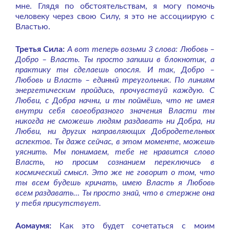
мне. Глядя по обстоятельствам, я могу помочь
человеку через свою Силу, я это не ассоциирую с
Властью.
Третья Сила:
А вот теперь возьми 3 слова: Любовь –
Добро – Власть. Ты просто запиши в блокнотик, а
практику ты сделаешь опосля. И так, Добро –
Любовь и Власть – единый треугольник. По линиям
энергетическим пройдись, прочувствуй каждую. С
Любви, с Добра начни, и ты поймёшь, что не имея
внутри себя своеобразного значения Власти ты
никогда не сможешь людям раздавать ни Добра, ни
Любви, ни других направляющих Добродетельных
аспектов. Ты даже сейчас, в этом моменте, можешь
уяснить. Мы понимаем, тебе не нравится слово
Власть, но просим сознанием переключись в
космический смысл. Это же не говорит о том, что
ты всем будешь кричать, имею Власть я Любовь
всем раздавать… Ты просто знай, что в стержне она
у тебя присутствует.
Аомаумя:
Как это будет сочетаться с моим