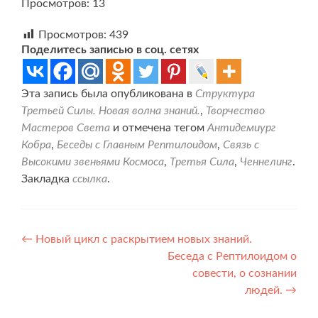
Просмотров: 13
Просмотров:
439
Поделитесь записью в соц. сетях
Эта запись была опубликована в
Структура
Третьей Силы. Новая волна знаний.
,
Творчество
Мастеров Света
и отмечена тегом
Антидемиург
Кобра
,
Беседы с Главным Рептилоидом
,
Связь с
Высокими звеньями Космоса
,
Третья Сила
,
Ченнелинг
.
Закладка
ссылка
.
Навигация
←
Новый цикл с раскрытием новых знаний.
Беседа с Рептилоидом о
по
совести, о сознании
записям
людей.
→