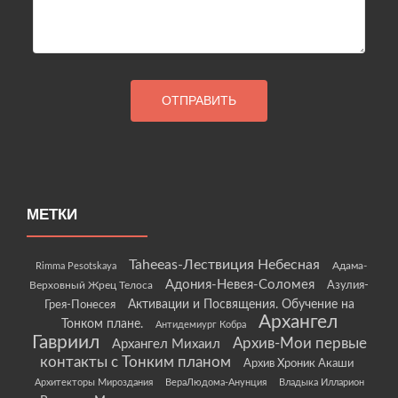
МЕТКИ
Taheeas-Лествиция Небесная
Rimma Pesotskaya
Адама-
Адония-Невея-Соломея
Азулия-
Верховный Жрец Телоса
Грея-Понесея
Активации и Посвящения. Обучение на
Архангел
Тонком плане.
Антидемиург Кобра
Гавриил
Архив-Мои первые
Архангел Михаил
контакты с Тонким планом
Архив Хроник Акаши
Архитекторы Мироздания
ВераЛюдома-Анунция
Владыка Илларион