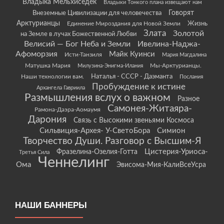
Владыка Мельхиседек
Владыки Тонкого плана извещают нам
Говорят
Внеземные Цивилизации для человечества
Арктурианцы
Жизнь
Единение Мироздания для Новой Земли
Злата
Золотой
на Земле в лучах Божественной Любви
Велисий — Бог Неба и Земли
Ивелина-Наджа-
Афоморзия
Майк Куинси
Исти-Танзиля
Мария Магдалина
Матушка Мария
Мы-Арктурианцы.
Милузина-Энигма-Илания
Наши технологии вам.
Наталья - СССР - Даэманта
Послания
Пробуждение к истине
Архангела Гавриила
Размышления вслух о важном
Разное
Самонея-Житаяра-
Рамона-Даэра-Аомаумя
Дарония
Связь с Высокими звеньями Космоса
Сильвиция-Архея- У-СветоБора
Симион
Творчество Души. Разговор с Высшим-Я
Цистерия-Уриоса-
Фразелина-Озелия-Готта
Третья Сила
Ченнелинг
Ома
Эвисома-Мия-КалиВсеУсра
НАШИ БАННЕРЫ