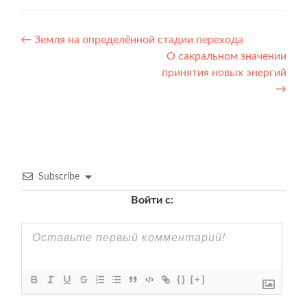
Навигация
←
Земля на определённой стадии перехода
О сакральном значении
по
принятия новых энергий
записям
→
Subscribe
Войти с:
{}
[+]