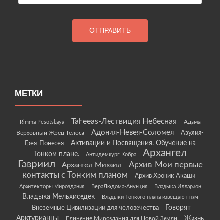
МЕТКИ
Taheeas-Лествиция Небесная
Rimma Pesotskaya
Адама-
Адония-Невея-Соломея
Азулия-
Верховный Жрец Телоса
Грея-Понесея
Активации и Посвящения. Обучение на
Архангел
Тонком плане.
Антидемиург Кобра
Гавриил
Архив-Мои первые
Архангел Михаил
контакты с Тонким планом
Архив Хроник Акаши
Архитекторы Мироздания
ВераЛюдома-Анунция
Владыка Илларион
Владыка Мельхиседек
Владыки Тонкого плана извещают нам
Говорят
Внеземные Цивилизации для человечества
Арктурианцы
Жизнь
Единение Мироздания для Новой Земли