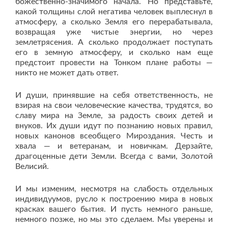
божественно-значимого начала. Но представьте,
какой толщины слой негатива человек выплеснул в
атмосферу, а сколько Земля его перерабатывала,
возвращая уже чистые энергии, но через
землетрясения. А сколько продолжает поступать
его в земную атмосферу, и сколько нам еще
предстоит провести на Тонком плане работы —
никто не может дать ответ.
И души, принявшие на себя ответственность, не
взирая на свои человеческие качества, трудятся, во
славу мира на Земле, за радость своих детей и
внуков. Их души идут по познанию новых правил,
новых канонов всеобщего Мироздания. Честь и
хвала — и ветеранам, и новичкам. Дерзайте,
драгоценные дети Земли. Всегда с вами, Золотой
Велисий.
И мы изменим, несмотря на слабость отдельных
индивидуумов, русло к построению мира в новых
красках вашего бытия. И пусть немного раньше,
немного позже, но мы это сделаем. Мы уверены и