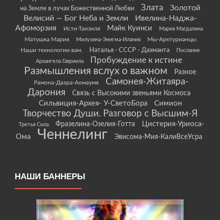
Злата
Золотой
на Земле в лучах Божественной Любви
Велисий — Бог Неба и Земли
Ивелина-Наджа-
Афоморзия
Майк Куинси
Исти-Танзиля
Мария Магдалина
Матушка Мария
Мы-Арктурианцы.
Милузина-Энигма-Илания
Наши технологии вам.
Наталья - СССР - Даэманта
Послания
Пробуждение к истине
Архангела Гавриила
Размышления вслух о важном
Разное
Самонея-Житаяра-
Рамона-Даэра-Аомаумя
Дарония
Связь с Высокими звеньями Космоса
Сильвиция-Архея- У-СветоБора
Симион
Творчество Души. Разговор с Высшим-Я
Цистерия-Уриоса-
Фразелина-Озелия-Готта
Третья Сила
Ченнелинг
Ома
Эвисома-Мия-КалиВсеУсра
НАШИ БАННЕРЫ