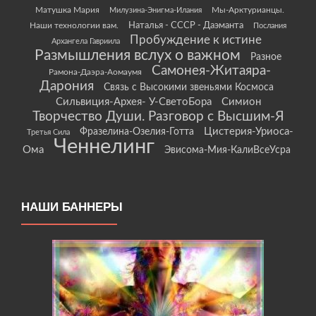
Матушка Мария
Мы-Арктурианцы.
Милузина-Энигма-Илания
Наши технологии вам.
Наталья - СССР - Даэманта
Послания
Пробуждение к истине
Архангела Гавриила
Размышления вслух о важном
Разное
Самонея-Житаяра-
Рамона-Даэра-Аомаумя
Дарония
Связь с Высокими звеньями Космоса
Сильвиция-Архея- У-СветоБора
Симион
Творчество Души. Разговор с Высшим-Я
Цистерия-Уриоса-
Фразелина-Озелия-Готта
Третья Сила
Ченнелинг
Ома
Эвисома-Мия-КалиВсеУсра
НАШИ БАННЕРЫ