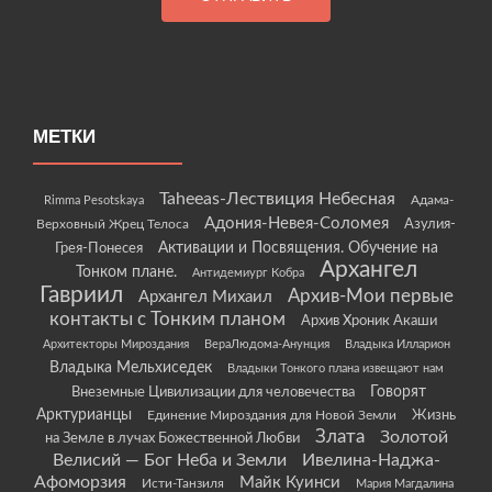
МЕТКИ
Taheeas-Лествиция Небесная
Rimma Pesotskaya
Адама-
Адония-Невея-Соломея
Азулия-
Верховный Жрец Телоса
Грея-Понесея
Активации и Посвящения. Обучение на
Архангел
Тонком плане.
Антидемиург Кобра
Гавриил
Архив-Мои первые
Архангел Михаил
контакты с Тонким планом
Архив Хроник Акаши
Архитекторы Мироздания
ВераЛюдома-Анунция
Владыка Илларион
Владыка Мельхиседек
Владыки Тонкого плана извещают нам
Говорят
Внеземные Цивилизации для человечества
Арктурианцы
Жизнь
Единение Мироздания для Новой Земли
Злата
Золотой
на Земле в лучах Божественной Любви
Велисий — Бог Неба и Земли
Ивелина-Наджа-
Афоморзия
Майк Куинси
Исти-Танзиля
Мария Магдалина