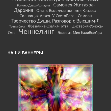
Разное
Самонея-Житаяра-
Рамона-Даэра-Аомаумя
Дарония
Связь с Высокими звеньями Космоса
Сильвиция-Архея- У-СветоБора
Симион
Творчество Души. Разговор с Высшим-Я
Цистерия-Уриоса-
Фразелина-Озелия-Готта
Третья Сила
Ченнелинг
Ома
Эвисома-Мия-КалиВсеУсра
НАШИ БАННЕРЫ