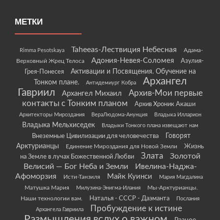
МЕТКИ
Taheeas-Лествиция Небесная
Rimma Pesotskaya
Адама-
Адония-Невея-Соломея
Азулия-
Верховный Жрец Телоса
Грея-Понесея
Активации и Посвящения. Обучение на
Архангел
Тонком плане.
Антидемиург Кобра
Гавриил
Архив-Мои первые
Архангел Михаил
контакты с Тонким планом
Архив Хроник Акаши
Архитекторы Мироздания
ВераЛюдома-Анунция
Владыка Илларион
Владыка Мельхиседек
Владыки Тонкого плана извещают нам
Говорят
Внеземные Цивилизации для человечества
Арктурианцы
Жизнь
Единение Мироздания для Новой Земли
Злата
Золотой
на Земле в лучах Божественной Любви
Велисий — Бог Неба и Земли
Ивелина-Наджа-
Афоморзия
Майк Куинси
Исти-Танзиля
Мария Магдалина
Матушка Мария
Мы-Арктурианцы.
Милузина-Энигма-Илания
Наши технологии вам.
Наталья - СССР - Даэманта
Послания
Пробуждение к истине
Архангела Гавриила
Размышления вслух о важном