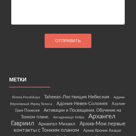
МЕТКИ
Taheeas-Лествиция Небесная
Rimma Pesotskaya
Адама-
Адония-Невея-Соломея
Азулия-
Верховный Жрец Телоса
Грея-Понесея
Активации и Посвящения. Обучение на
Архангел
Тонком плане.
Антидемиург Кобра
Гавриил
Архив-Мои первые
Архангел Михаил
контакты с Тонким планом
Архив Хроник Акаши