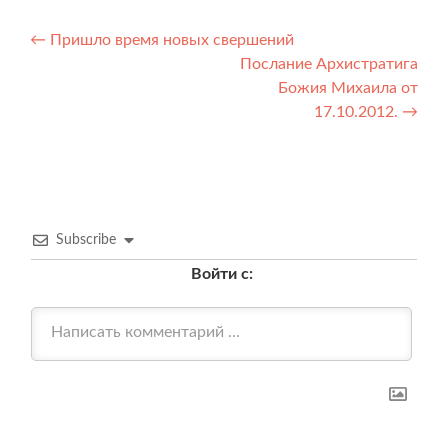
Навигация
←
Пришло время новых свершений
Послание Архистратига
по
Божия Михаила от
записям
17.10.2012.
→
Subscribe
Войти с: