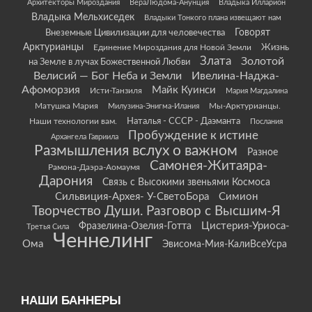
Архитекторы Мироздания
ВераЛюдома-Анунция
Владыка Илларион
Владыка Мельхиседек
Владыки Тонкого плана извещают нам
Говорят
Внеземные Цивилизации для человечества
Арктурианцы
Жизнь
Единение Мироздания для Новой Земли
Злата
Золотой
на Земле в лучах Божественной Любви
Велисий — Бог Неба и Земли
Ивелина-Наджа-
Афоморзия
Майк Куинси
Исти-Танзиля
Мария Магдалина
Матушка Мария
Мы-Арктурианцы.
Милузина-Энигма-Илания
Наши технологии вам.
Наталья - СССР - Даэманта
Послания
Пробуждение к истине
Архангела Гавриила
Размышления вслух о важном
Разное
Самонея-Житаяра-
Рамона-Даэра-Аомаумя
Дарония
Связь с Высокими звеньями Космоса
Сильвиция-Архея- У-СветоБора
Симион
Творчество Души. Разговор с Высшим-Я
Цистерия-Уриоса-
Фразелина-Озелия-Готта
Третья Сила
Ченнелинг
Ома
Эвисома-Мия-КалиВсеУсра
НАШИ БАННЕРЫ