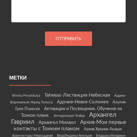
МЕТКИ
Taheeas-Лествиция Небесная
Rimma Pesotskaya
Адама-
Адония-Невея-Соломея
Азулия-
Верховный Жрец Телоса
Грея-Понесея
Активации и Посвящения. Обучение на
Архангел
Тонком плане.
Антидемиург Кобра
Гавриил
Архив-Мои первые
Архангел Михаил
контакты с Тонким планом
Архив Хроник Акаши
Архитекторы Мироздания
ВераЛюдома-Анунция
Владыка Илларион