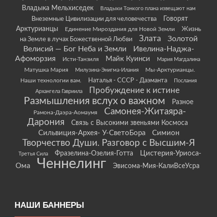
Владыка Мельхиседек
Владыки Тонкого плана извещают нам
Говорят
Внеземные Цивилизации для человечества
Арктурианцы
Жизнь
Единение Мироздания для Новой Земли
Злата
Золотой
на Земле в лучах Божественной Любви
Велисий — Бог Неба и Земли
Ивелина-Наджа-
Афоморзия
Майк Куинси
Исти-Танзиля
Мария Магдалина
Матушка Мария
Мы-Арктурианцы.
Милузина-Энигма-Илания
Наши технологии вам.
Наталья - СССР - Даэманта
Послания
Пробуждение к истине
Архангела Гавриила
Размышления вслух о важном
Разное
Самонея-Житаяра-
Рамона-Даэра-Аомаумя
Дарония
Связь с Высокими звеньями Космоса
Сильвиция-Архея- У-СветоБора
Симион
Творчество Души. Разговор с Высшим-Я
Цистерия-Уриоса-
Фразелина-Озелия-Готта
Третья Сила
Ченнелинг
Ома
Эвисома-Мия-КалиВсеУсра
НАШИ БАННЕРЫ