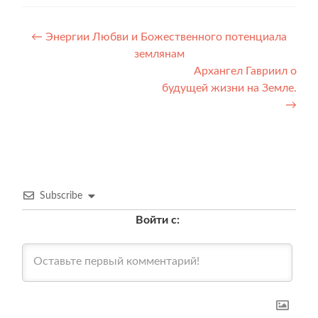
Навигация
←
Энергии Любви и Божественного потенциала
землянам
по
Архангел Гавриил о
записям
будущей жизни на Земле.
→
Subscribe
Войти с: