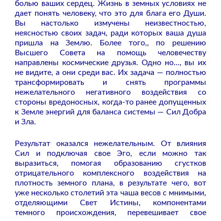
болью ваших сердец. Жизнь в земных условиях не
дает понять человеку, что это для блага его Души.
Вы настолько измучены неизвестностью,
неясностью своих задач, ради которых ваша душа
пришла на Землю. Более того,, по решению
Высшего Совета на помощь человечеству
направлены космические друзья. Одно но…, вы их
не видите, а они среди вас. Их задача — полностью
трансформировать и снять программы
нежелательного негативного воздействия со
стороны вредоносных, когда-то ранее допущенных
к Земле энергий для баланса системы — Сил Добра
и Зла.
Результат оказался нежелательным. От влияния
Сил и подключая свое Эго, если можно так
выразиться, помогая образованию сгустков
отрицательного комплексного воздействия на
плотность земного плана, в результате чего, вот
уже несколько столетий эта чаша весов с мнимыми,
отделяющими Свет Истины, компонентами
темного происхождения, перевешивает свое