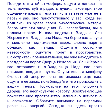
Посидите в этой атмосфере, ощутите легкость в
теле, почувствуйте радость души… Такое приятное
ощущение вашего тела вы испытываете уже не в
первый раз, оно присутствовало у вас, когда вы
родились из чрева своей биологической матери.
Запомните эти ощущения. Вы расслаблены, вы в
полном покое. К вам подходит Владыка Сен
Жермен и я- Владычица Нада, мы берем вас за руки
и медленно поднимаемся вверх, словно паря в
облаках, как птицы. Ощутите состояние
невесомости, ощутите полет в пространстве.
Осмотритесь повнимательней, вы уже находитесь в
преддверии ворот Дворца Исцеления. Сен Жермен
вас оставляет и я-Владычица Нада вас пока
покидаю, входите внутрь. Окунитесь в атмосферу
благостной энергии, она не знакома еще вам,
ощутите ее запах, понаблюдайте, что происходит с
вашим телом. Посмотрите на этот огромный
дворец, его неописуемую красоту. Всеобъемлющее
божественное пространство наполнено легкостью
и свежестью. Обратите внимание на переливы
различных энергий. Сегодня вы здесь просто