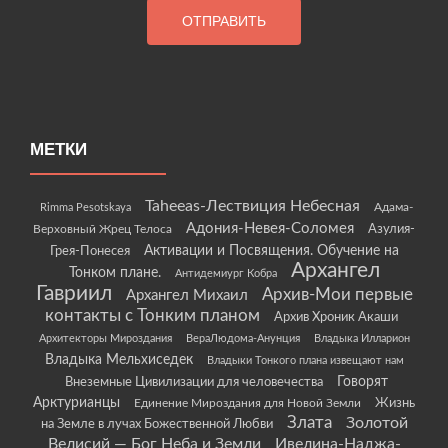
МЕТКИ
Taheeas-Лествиция Небесная
Rimma Pesotskaya
Адама-
Адония-Невея-Соломея
Азулия-
Верховный Жрец Телоса
Грея-Понесея
Активации и Посвящения. Обучение на
Архангел
Тонком плане.
Антидемиург Кобра
Гавриил
Архив-Мои первые
Архангел Михаил
контакты с Тонким планом
Архив Хроник Акаши
Архитекторы Мироздания
ВераЛюдома-Анунция
Владыка Илларион
Владыка Мельхиседек
Владыки Тонкого плана извещают нам
Говорят
Внеземные Цивилизации для человечества
Арктурианцы
Жизнь
Единение Мироздания для Новой Земли
Злата
Золотой
на Земле в лучах Божественной Любви
Велисий — Бог Неба и Земли
Ивелина-Наджа-