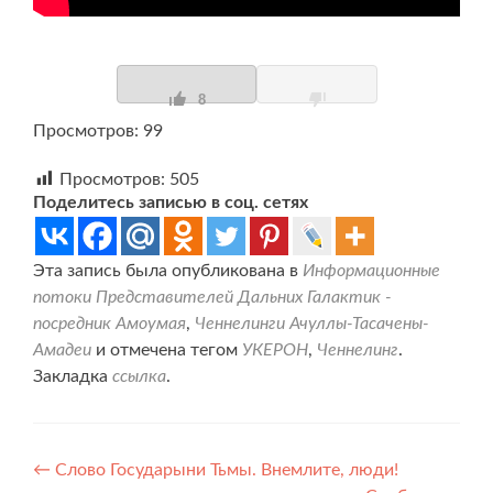
8
Просмотров: 99
Просмотров:
505
Поделитесь записью в соц. сетях
Эта запись была опубликована в
Информационные
потоки Представителей Дальних Галактик -
посредник Амоумая
,
Ченнелинги Ачуллы-Тасачены-
Амадеи
и отмечена тегом
УКЕРОН
,
Ченнелинг
.
Закладка
ссылка
.
Навигация
←
Слово Государыни Тьмы. Внемлите, люди!