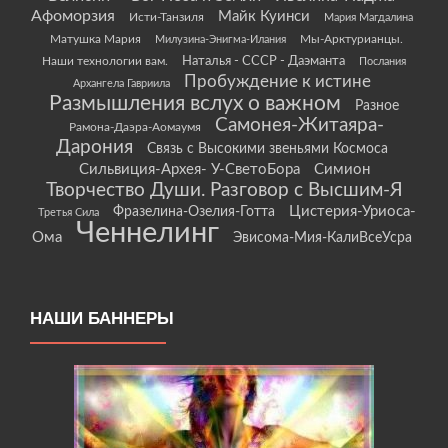
Афоморзия
Майк Куинси
Исти-Танзиля
Мария Магдалина
Матушка Мария
Мы-Арктурианцы.
Милузина-Энигма-Илания
Наши технологии вам.
Наталья - СССР - Даэманта
Послания
Пробуждение к истине
Архангела Гавриила
Размышления вслух о важном
Разное
Самонея-Житаяра-
Рамона-Даэра-Аомаумя
Дарония
Связь с Высокими звеньями Космоса
Сильвиция-Архея- У-СветоБора
Симион
Творчество Души. Разговор с Высшим-Я
Цистерия-Уриоса-
Фразелина-Озелия-Готта
Третья Сила
Ченнелинг
Ома
Эвисома-Мия-КалиВсеУсра
НАШИ БАННЕРЫ