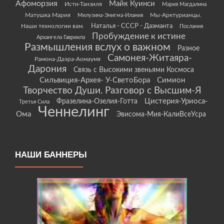
Афоморзия
Майк Куинси
Исти-Танзиля
Мария Магдалина
Матушка Мария
Мы-Арктурианцы.
Милузина-Энигма-Илания
Наши технологии вам.
Наталья - СССР - Даэманта
Послания
Пробуждение к истине
Архангела Гавриила
Размышления вслух о важном
Разное
Самонея-Житаяра-
Рамона-Даэра-Аомаумя
Дарония
Связь с Высокими звеньями Космоса
Сильвиция-Архея- У-СветоБора
Симион
Творчество Души. Разговор с Высшим-Я
Цистерия-Уриоса-
Фразелина-Озелия-Готта
Третья Сила
Ченнелинг
Ома
Эвисома-Мия-КалиВсеУсра
НАШИ БАННЕРЫ