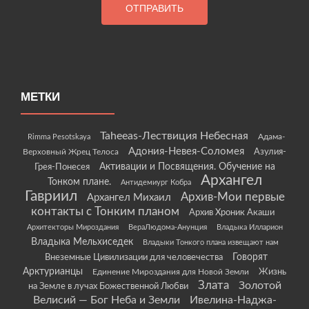
МЕТКИ
Taheeas-Лествиция Небесная
Rimma Pesotskaya
Адама-
Адония-Невея-Соломея
Азулия-
Верховный Жрец Телоса
Грея-Понесея
Активации и Посвящения. Обучение на
Архангел
Тонком плане.
Антидемиург Кобра
Гавриил
Архив-Мои первые
Архангел Михаил
контакты с Тонким планом
Архив Хроник Акаши
Архитекторы Мироздания
ВераЛюдома-Анунция
Владыка Илларион
Владыка Мельхиседек
Владыки Тонкого плана извещают нам
Говорят
Внеземные Цивилизации для человечества
Арктурианцы
Жизнь
Единение Мироздания для Новой Земли
Злата
Золотой
на Земле в лучах Божественной Любви
Велисий — Бог Неба и Земли
Ивелина-Наджа-