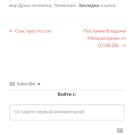
мир Души человека
,
Ченнелинг
. Закладка
ссылка
.
Навигация
←
Сон, просто сон.
Послание Владыки
Мельхиседека от
по
07.08.20г.
→
записям
Subscribe
Войти с: