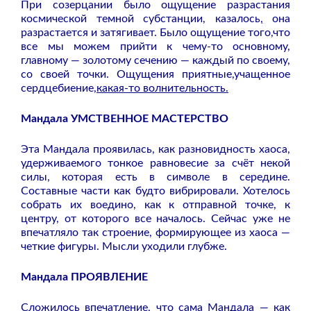
При созерцании было ощущение разрастания
космической темной субстанции
,
казалось
,
она
разрастается и затягивает. Было ощущение того
,
что
все мы можем прийти к чему-то основному,
главному — золотому сечению — каждый по своему,
со своей точки. Ощущения приятные
,
учащенное
сердцебиение
,какая-то волнительность.
Мандала УМСТВЕННОЕ МАСТЕРСТВО
Эта Мандала проявилась, как разновидность хаоса,
удерживаемого тонкое равновесие за счёт некой
силы, которая есть в символе в середине.
Составные части как будто вибрировали. Хотелось
собрать их воедино, как к отправной точке, к
центру, от которого все началось. Сейчас уже не
впечатляло так строение, формирующее из хаоса —
четкие фигуры. Мысли уходили глубже.
Мандала ПРОЯВЛЕНИЕ
Сложилось впечатление, что сама Мандала — как