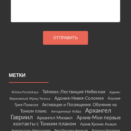
МЕТКИ
Taheeas-Лествиция Небесная
Rimma Pesotskaya
Адама-
Адония-Невея-Соломея
Азулия-
Верховный Жрец Телоса
Грея-Понесея
Активации и Посвящения. Обучение на
Архангел
Тонком плане.
Антидемиург Кобра
Гавриил
Архив-Мои первые
Архангел Михаил
контакты с Тонким планом
Архив Хроник Акаши
Архитекторы Мироздания
ВераЛюдома-Анунция
Владыка Илларион