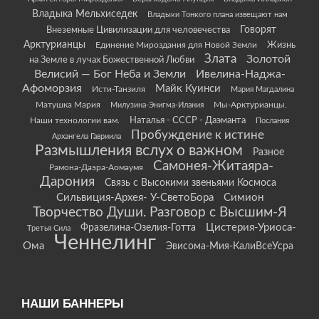
Владыка Мельхиседек
Владыки Тонкого плана извещают нам
Говорят
Внеземные Цивилизации для человечества
Арктурианцы
Жизнь
Единение Мироздания для Новой Земли
Злата
Золотой
на Земле в лучах Божественной Любви
Велисий — Бог Неба и Земли
Ивелина-Наджа-
Афоморзия
Майк Куинси
Исти-Танзиля
Мария Магдалина
Матушка Мария
Мы-Арктурианцы.
Милузина-Энигма-Илания
Наши технологии вам.
Наталья - СССР - Даэманта
Послания
Пробуждение к истине
Архангела Гавриила
Размышления вслух о важном
Разное
Самонея-Житаяра-
Рамона-Даэра-Аомаумя
Дарония
Связь с Высокими звеньями Космоса
Сильвиция-Архея- У-СветоБора
Симион
Творчество Души. Разговор с Высшим-Я
Цистерия-Уриоса-
Фразелина-Озелия-Готта
Третья Сила
Ченнелинг
Ома
Эвисома-Мия-КалиВсеУсра
НАШИ БАННЕРЫ