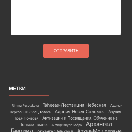
МЕТКИ
Taheeas-Лествиция Небесная
Rimma Pesotskaya
Адама-
Адония-Невея-Соломея
Азулия-
Верховный Жрец Телоса
Грея-Понесея
Активации и Посвящения. Обучение на
Архангел
Тонком плане.
Антидемиург Кобра
Гавриил
Архив-Мои первые
Архангел Михаил