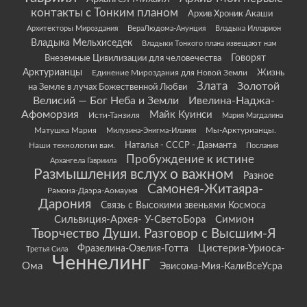
контакты с Тонким планом
Архив Хроник Акаши
Архитекторы Мироздания
ВераЛюдома-Анунция
Владыка Илларион
Владыка Мельхиседек
Владыки Тонкого плана извещают нам
Говорят
Внеземные Цивилизации для человечества
Арктурианцы
Жизнь
Единение Мироздания для Новой Земли
Злата
Золотой
на Земле в лучах Божественной Любви
Велисий — Бог Неба и Земли
Ивелина-Наджа-
Афоморзия
Майк Куинси
Исти-Танзиля
Мария Магдалина
Матушка Мария
Мы-Арктурианцы.
Милузина-Энигма-Илания
Наши технологии вам.
Наталья - СССР - Даэманта
Послания
Пробуждение к истине
Архангела Гавриила
Размышления вслух о важном
Разное
Самонея-Житаяра-
Рамона-Даэра-Аомаумя
Дарония
Связь с Высокими звеньями Космоса
Сильвиция-Архея- У-СветоБора
Симион
Творчество Души. Разговор с Высшим-Я
Цистерия-Уриоса-
Фразелина-Озелия-Готта
Третья Сила
Ченнелинг
Ома
Эвисома-Мия-КалиВсеУсра