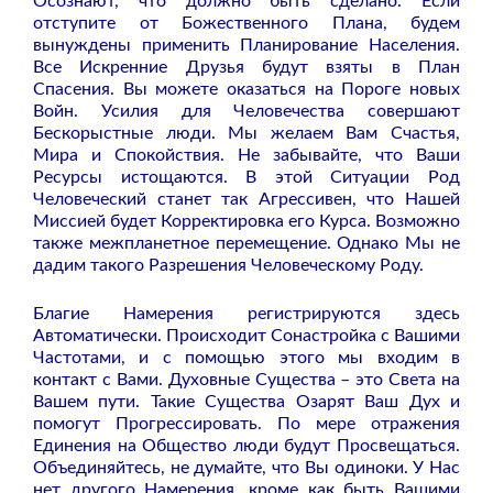
Осознают, что должно быть сделано. Если
отступите от Божественного Плана, будем
вынуждены применить Планирование Населения.
Все Искренние Друзья будут взяты в План
Спасения. Вы можете оказаться на Пороге новых
Войн. Усилия для Человечества совершают
Бескорыстные люди. Мы желаем Вам Счастья,
Мира и Спокойствия. Не забывайте, что Ваши
Ресурсы истощаются. В этой Ситуации Род
Человеческий станет так Агрессивен, что Нашей
Миссией будет Корректировка его Курса. Возможно
также межпланетное перемещение. Однако Мы не
дадим такого Разрешения Человеческому Роду.
Благие Намерения регистрируются здесь
Автоматически. Происходит Сонастройка с Вашими
Частотами, и с помощью этого мы входим в
контакт с Вами. Духовные Существа – это Света на
Вашем пути. Такие Существа Озарят Ваш Дух и
помогут Прогрессировать. По мере отражения
Единения на Общество люди будут Просвещаться.
Объединяйтесь, не думайте, что Вы одиноки. У Нас
нет другого Намерения, кроме как быть Вашими