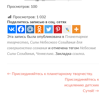
Просмотров: 100
Просмотров:
1 032
Поделитесь записью в соц. сетях
Эта запись была опубликована в
Планетарное
творчество
,
Силы Небесного Созидания для
совершенства сознания
и отмечена тегом
Небесные
Силы Созидания
,
Ченнелинг
. Закладка
ссылка
.
Навигация
←
Присоединяйтесь к планетарному творчеству.
Присоединяйтесь к
по
исцелению детских
записям
Сутей!
→