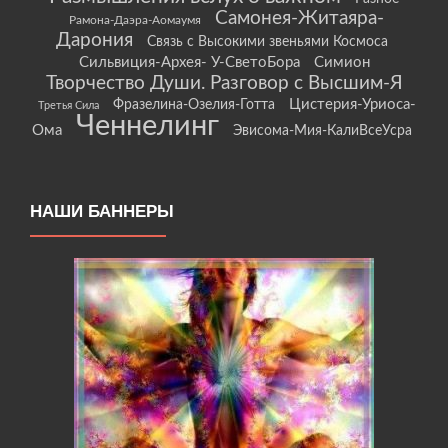
Самонея-Житаяра-
Рамона-Даэра-Аомаумя
Дарония
Связь с Высокими звеньями Космоса
Сильвиция-Архея- У-СветоБора
Симион
Творчество Души. Разговор с Высшим-Я
Цистерия-Уриоса-
Фразелина-Озелия-Готта
Третья Сила
Ченнелинг
Ома
Эвисома-Мия-КалиВсеУсра
НАШИ БАННЕРЫ