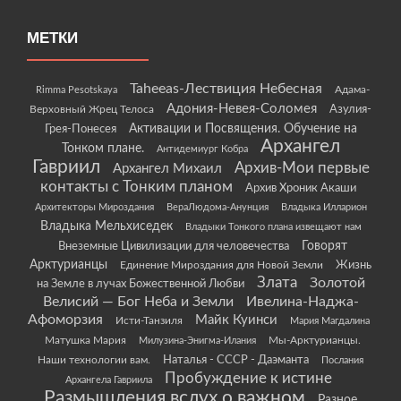
МЕТКИ
Taheeas-Лествиция Небесная
Rimma Pesotskaya
Адама-
Адония-Невея-Соломея
Азулия-
Верховный Жрец Телоса
Грея-Понесея
Активации и Посвящения. Обучение на
Архангел
Тонком плане.
Антидемиург Кобра
Гавриил
Архив-Мои первые
Архангел Михаил
контакты с Тонким планом
Архив Хроник Акаши
Архитекторы Мироздания
ВераЛюдома-Анунция
Владыка Илларион
Владыка Мельхиседек
Владыки Тонкого плана извещают нам
Говорят
Внеземные Цивилизации для человечества
Арктурианцы
Жизнь
Единение Мироздания для Новой Земли
Злата
Золотой
на Земле в лучах Божественной Любви
Велисий — Бог Неба и Земли
Ивелина-Наджа-
Афоморзия
Майк Куинси
Исти-Танзиля
Мария Магдалина
Матушка Мария
Мы-Арктурианцы.
Милузина-Энигма-Илания
Наши технологии вам.
Наталья - СССР - Даэманта
Послания
Пробуждение к истине
Архангела Гавриила
Размышления вслух о важном
Разное