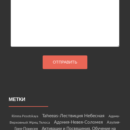
МЕТКИ
Taheeas-Лествиция Небесная
Rimma Pesotskaya
Адама-
Адония-Невея-Соломея
Азулия-
Верховный Жрец Телоса
Грея-Понесея
Активации и Посвящения. Обучение на