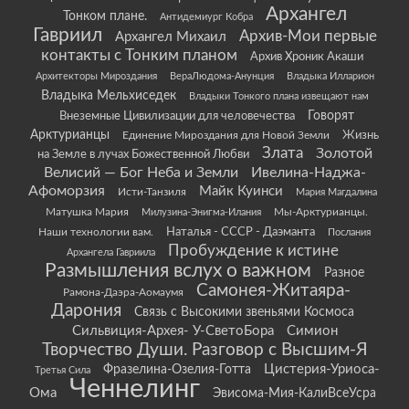
Архангел
Тонком плане.
Антидемиург Кобра
Гавриил
Архив-Мои первые
Архангел Михаил
контакты с Тонким планом
Архив Хроник Акаши
Архитекторы Мироздания
ВераЛюдома-Анунция
Владыка Илларион
Владыка Мельхиседек
Владыки Тонкого плана извещают нам
Говорят
Внеземные Цивилизации для человечества
Арктурианцы
Жизнь
Единение Мироздания для Новой Земли
Злата
Золотой
на Земле в лучах Божественной Любви
Велисий — Бог Неба и Земли
Ивелина-Наджа-
Афоморзия
Майк Куинси
Исти-Танзиля
Мария Магдалина
Матушка Мария
Мы-Арктурианцы.
Милузина-Энигма-Илания
Наши технологии вам.
Наталья - СССР - Даэманта
Послания
Пробуждение к истине
Архангела Гавриила
Размышления вслух о важном
Разное
Самонея-Житаяра-
Рамона-Даэра-Аомаумя
Дарония
Связь с Высокими звеньями Космоса
Сильвиция-Архея- У-СветоБора
Симион
Творчество Души. Разговор с Высшим-Я
Цистерия-Уриоса-
Фразелина-Озелия-Готта
Третья Сила
Ченнелинг
Ома
Эвисома-Мия-КалиВсеУсра