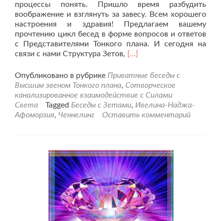
процессы понять. Пришло время разбудить
воображение и взглянуть за завесу. Всем хорошего
настроения и здравия! Предлагаем вашему
прочтению цикл бесед в форме вопросов и ответов
с Представителями Тонкого плана. И сегодня на
Читать
связи с нами Структура Зетов,
[…]
больше
проПриватная
Опубликовано в рубрике
Приватные беседы с
беседа
Высшим звеном Тонкого плана
,
Сотворческое
с
канализированное взаимодействие с Силами
Зетами
Света
Tagged
Беседы с Зетами
,
Ивелина-Наджа-
от
Афоморзия
,
Ченнелинг
Оставить комментарий
13.11.22г.