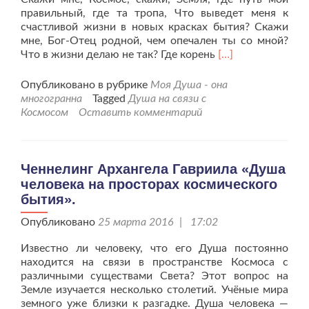
правильный, где та тропа, Что выведет меня к
счастливой жизни в новых красках бытия? Скажи
мне, Бог-Отец родной, чем опечален ты со мной?
Читать
Что в жизни делаю не так? Где корень
[…]
больше
проАрхангел
Опубликовано в рубрике
Моя Душа - она
Гавриил
многогранна
Tagged
Душа на связи с
«Моя
Космосом
Оставить комментарий
душа,
скажи
мне
про
Ченнелинг Архангела Гавриила «Душа
меня».
человека на просторах космического
бытия».
Опубликовано
25 марта 2016 | 17:02
Известно ли человеку, что его Душа постоянно
находится на связи в пространстве Космоса с
различными существами Света? Этот вопрос на
Земле изучается несколько столетий. Учёные мира
земного уже близки к разгадке. Душа человека —