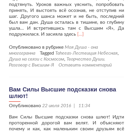
подтянуть. Уроков важных уяснить, попробовать
принять, И выстоять всё осознав, не отступив ни
шаг. Другого шанса может и не быть, последний
был вам дан. Душа осталась в тишине, во глубину
ушла… И встретившись там с Высшим «Я», Да
Читать
подружилася. И засияла здесь
[…]
больше
проДуша
Опубликовано в рубрике
Моя Душа - она
осталась
многогранна
Tagged
Taheeas-Лествиция Небесная
,
в
Душа на связи с Космосом
,
Творчество Души.
тишине,
Разговор с Высшим-Я
Оставить комментарий
во
глубину
ушла…
Вам Силы Высшие подсказки снова
шлют!
Опубликовано
22 июля 2016 | 11:34
Вам Силы Высшие подсказки снова шлют! Идти
проторенной дорогой вам велят. И объясняют
почему и как, как маленьким своим друзьям всё