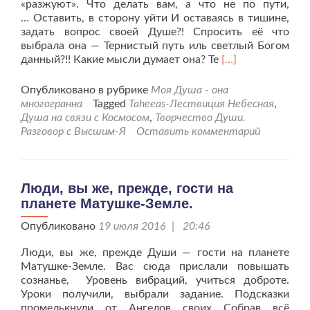
«разжуют». Что делать вам, а что не по пути,
… Оставить, в сторону уйти И оставаясь в тишине,
задать вопрос своей Душе?! Спросить её что
выбрала она — Тернистый путь иль светлый Богом
Читать
данный?!! Какие мысли думает она? Те
[…]
больше
проВам
Опубликовано в рубрике
Моя Душа - она
Силы
многогранна
Tagged
Taheeas-Лествиция Небесная
,
Высшие
Душа на связи с Космосом
,
Творчество Души.
подсказки
Разговор с Высшим-Я
Оставить комментарий
снова
шлют!
Люди, вы же, прежде, гости на
планете Матушке-Земле.
Опубликовано
19 июля 2016 | 20:46
Люди, вы же, прежде Души — гости на планете
Матушке-Земле. Вас сюда прислали повышать
сознанье, Уровень вибраций, учиться доброте.
Уроки получили, выбрали задание. Подсказки
промелькнули от Ангелов своих Собрав всё