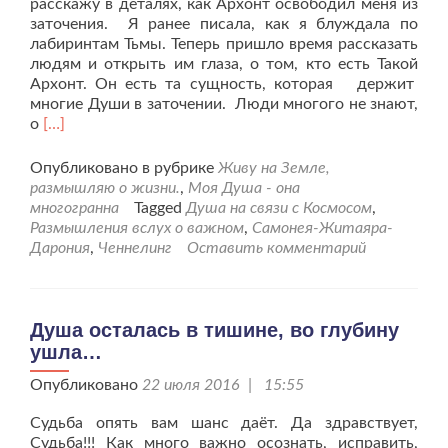
расскажу в деталях, как Архонт освободил меня из
заточения. Я ранее писала, как я блуждала по
лабиринтам Тьмы. Теперь пришло время рассказать
людям и открыть им глаза, о том, кто есть Такой
Архонт. Он есть та сущность, которая держит
многие Души в заточении. Люди многого не знают,
Читать
о
[…]
больше
проОсвобождение
Опубликовано в рубрике
Живу на Земле,
Души
размышляю о жизни.
,
Моя Душа - она
и
многогранна
Tagged
Душа на связи с Космосом
,
спасение
Размышления вслух о важном
,
Самонея-Житаяра-
её
Дарония
,
Ченнелинг
Оставить комментарий
Ангелом
Хранителем.
Душа осталась в тишине, во глубину
ушла…
Опубликовано
22 июля 2016 | 15:55
Судьба опять вам шанс даёт. Да здравствует,
Судьба!!! Как много важно осознать, исправить,