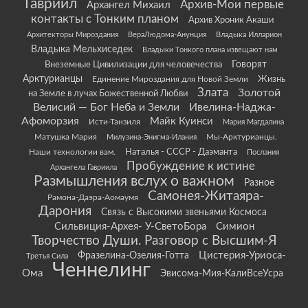
Гавриил
Архив-Мои первые
Архангел Михаил
контакты с Тонким планом
Архив Хроник Акаши
Архитекторы Мироздания
ВераЛюдома-Анунция
Владыка Илларион
Владыка Мельхиседек
Владыки Тонкого плана извещают нам
Говорят
Внеземные Цивилизации для человечества
Арктурианцы
Жизнь
Единение Мироздания для Новой Земли
Злата
Золотой
на Земле в лучах Божественной Любви
Велисий — Бог Неба и Земли
Ивелина-Наджа-
Афоморзия
Майк Куинси
Исти-Танзиля
Мария Магдалина
Матушка Мария
Мы-Арктурианцы.
Милузина-Энигма-Илания
Наши технологии вам.
Наталья - СССР - Даэманта
Послания
Пробуждение к истине
Архангела Гавриила
Размышления вслух о важном
Разное
Самонея-Житаяра-
Рамона-Даэра-Аомаумя
Дарония
Связь с Высокими звеньями Космоса
Сильвиция-Архея- У-СветоБора
Симион
Творчество Души. Разговор с Высшим-Я
Цистерия-Уриоса-
Фразелина-Озелия-Готта
Третья Сила
Ченнелинг
Ома
Эвисома-Мия-КалиВсеУсра