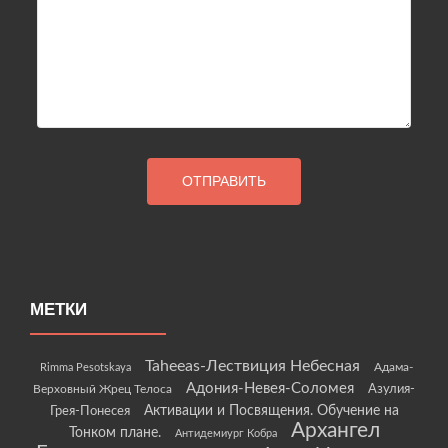
МЕТКИ
Taheeas-Лествиция Небесная
Rimma Pesotskaya
Адама-
Адония-Невея-Соломея
Азулия-
Верховный Жрец Телоса
Грея-Понесея
Активации и Посвящения. Обучение на
Архангел
Тонком плане.
Антидемиург Кобра