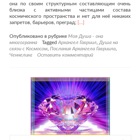
она по своим структурным составляющим очень
близка с активными частицами состава
космического пространства и нет для неё никаких
Читать
запретов, барьеров, преград;
[…]
больше
проЧеннелинг
Опубликовано в рубрике
Моя Душа - она
Архангела
многогранна
Tagged
Архангел Гавриил
,
Душа на
Гавриила
связи с Космосом
,
Послания Архангела Гавриила
,
«Душа
Ченнелинг
Оставить комментарий
человека
на
просторах
космического
бытия».
Найти: