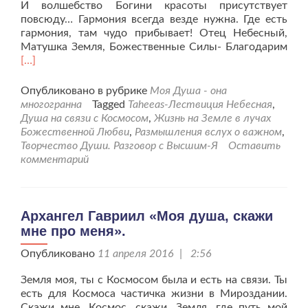
И волшебство Богини красоты присутствует
повсюду… Гармония всегда везде нужна. Где есть
гармония, там чудо прибывает! Отец Небесный,
Чит
Матушка Земля, Божественные Силы- Благодарим
бол
[…]
про
раз
Опубликовано в рубрике
Моя Душа - она
о
многогранна
Tagged
Taheeas-Лествиция Небесная
,
наш
Душа на связи с Космосом
,
Жизнь на Земле в лучах
тво
Божественной Любви
,
Размышления вслух о важном
,
со
Творчество Души. Разговор с Высшим-Я
Оставить
сти
комментарий
Зем
Архангел Гавриил «Моя душа, скажи
мне про меня».
Опубликовано
11 апреля 2016 | 2:56
Земля моя, ты с Космосом была и есть на связи. Ты
есть для Космоса частичка жизни в Мироздании.
Скажи мне, Космос, скажи, Земля, где путь мой