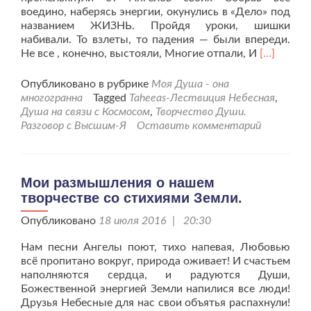
воедино, наберясь энергии, окунулись в «Дело» под
названием ЖИЗНЬ. Пройдя уроки, шишки
набивали. То взлеты, то падения — были впереди.
Читать
Не все , конечно, выстояли, Многие отпали, И
[…]
больше
проЛюди,
Опубликовано в рубрике
Моя Душа - она
вы
многогранна
Tagged
Taheeas-Лествиция Небесная
,
же,
Душа на связи с Космосом
,
Творчество Души.
прежде,
Разговор с Высшим-Я
Оставить комментарий
гости
на
планете
Матушке-
Мои размышления о нашем
Земле.
творчестве со стихиями Земли.
Опубликовано
18 июля 2016 | 20:30
Нам песни Ангелы поют, тихо напевая, Любовью
всё пропитано вокруг, природа оживает! И счастьем
наполняются сердца, и радуются Души,
Божественной энергией Земли напилися все люди!
Друзья Небесные для нас свои объятья распахнули!