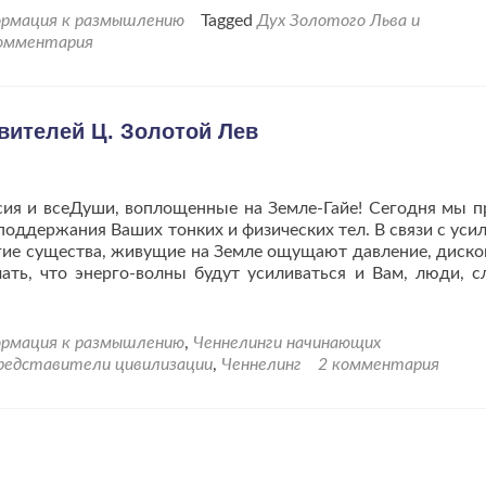
ормация к размышлению
Tagged
Дух Золотого Льва и
омментария
вителей Ц. Золотой Лев
исия и всеДуши, воплощенные на Земле-Гайе! Сегодня мы 
поддержания Ваших тонких и физических тел. В связи с уси
огие существа, живущие на Земле ощущают давление, диск
ть, что энерго-волны будут усиливаться и Вам, люди, с
ормация к размышлению
,
Ченнелинги начинающих
представители цивилизации
,
Ченнелинг
2 комментария