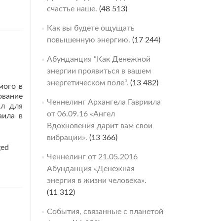
счастье наше.
(48 513)
Как вы будете ощущать
повышенную энергию.
(17 244)
Абунданция “Как Денежной
энергии проявиться в вашем
энергетическом поле“.
(13 482)
мого в
ование
Ченнелинг Архангела Гавриила
ал для
от 06.09.16 «Ангел
аила в
Вдохновения дарит вам свои
вибрации».
(13 366)
ged
Ченнелинг от 21.05.2016
Абунданция «Денежная
энергия в жизни человека».
(11 312)
События, связанные с планетой