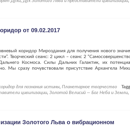
орят Духи
,
Дух Золотого Льва и представители цивилизации
,
с
Духом
Золотого
Льва».
ридор от 09.02.2017
овневый коридор Мироздания для получения нового значи
ти”. Творческий сеанс: 2 цикл – сеанс 2 “Самосовершенств
Дальнего Космоса. Силы Дальних Галактик, их потенци
чно. Мы сразу почувствовали присутствие Архангела Мих
ать
льше
оВхождение
оридор для познания истины
,
Планетарное творчество
Tag
ставители цивилизации
,
Золотой Велисий — Бог Неба и Земли
,
окочастотный
идор
02.2017
изации Золотого Льва о вибрационном