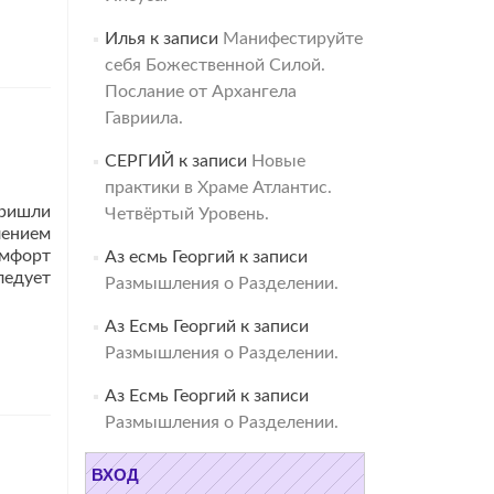
Илья
к записи
Манифестируйте
себя Божественной Силой.
Послание от Архангела
Гавриила.
СЕРГИЙ
к записи
Новые
практики в Храме Атлантис.
пришли
Четвёртый Уровень.
лением
омфорт
Аз есмь Георгий
к записи
ледует
Размышления о Разделении.
Аз Есмь Георгий
к записи
Размышления о Разделении.
Аз Есмь Георгий
к записи
Размышления о Разделении.
ВХОД