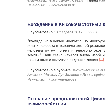
взаимодействие с Силами Света
Tagged
Гов
Ченнелинг
2 комментария
Вхождение в высокочастотный ко
Опубликовано
10 февраля 2017 | 22:01
“Вхождение в новый многогранно-многоур
жизни человека в условиях земной реальнос
человека путём принятия энергопотоков 
землян”. Наш сеанс начался вновь необы
Чит
нашем поле и получили подтверждение:
[…]
бо
пр
Опубликовано в рубрике
Высокочастотный к
в
Архангел Михаил
,
Дух Золотого Льва и пред
выс
Ченнелинг
7 комментариев
кор
от
09.
Послание представителей Цивил
взаимодействии