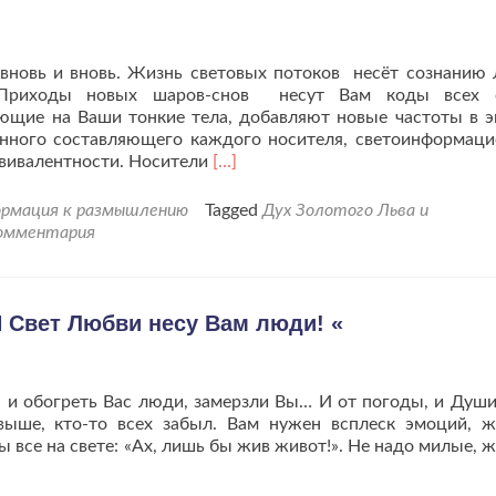
вновь и вновь. Жизнь световых потоков несёт сознанию
 Приходы новых шаров-снов несут Вам коды всех о
ющие на Ваши тонкие тела, добавляют новые частоты в э
ионного составляющего каждого носителя, светоинформац
Читать
квивалентности. Носители
[…]
больше
проПослание
ормация к размышлению
Tagged
Дух Золотого Льва и
представителей
омментария
Цивилизации
Золотого
Льва
о
Я Свет Любви несу Вам люди! «
вибрационном
взаимодействии
 и обогреть Вас люди, замерзли Вы… И от погоды, и Душ
выше, кто-то всех забыл. Вам нужен всплеск эмоций, 
 все на свете: «Ах, лишь бы жив живот!». Не надо милые, ж