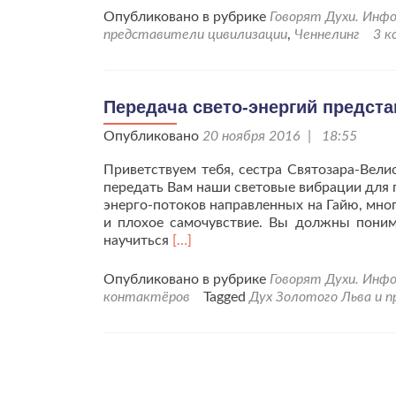
проПослание
Опубликовано в рубрике
Говорят Духи. Инф
Духа
представители цивилизации
,
Ченнелинг
3 к
Золотого
Льва
«Я
Свет
Передача свето-энергий предста
Любви
Опубликовано
20 ноября 2016 | 18:55
несу
Вам
Приветствуем тебя, сестра Святозара-Вел
люди!
передать Вам наши световые вибрации для 
«
энерго-потоков направленных на Гайю, мн
и плохое самочувствие. Вы должны понима
Читать
научиться
[…]
больше
проПередача
Опубликовано в рубрике
Говорят Духи. Инф
свето-
контактёров
Tagged
Дух Золотого Льва и 
энергий
представителей
Ц.
Золотой
Лев