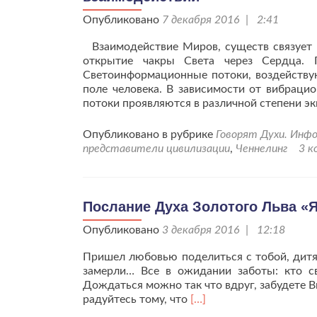
Опубликовано
7 декабря 2016 | 2:41
Взаимодействие Миров, существ связует 
открытие чакры Света через Сердца.
Светоинформационные потоки, воздейству
поле человека. В зависимости от вибрац
потоки проявляются в различной степени э
Опубликовано в рубрике
Говорят Духи. Инф
представители цивилизации
,
Ченнелинг
3 к
Послание Духа Золотого Льва «
Опубликовано
3 декабря 2016 | 12:18
Пришел любовью поделиться с тобой, дитя
замерли… Все в ожидании заботы: кто с
Дождаться можно так что вдруг, забудете Вы
Читать
радуйтесь тому, что
[…]
больше