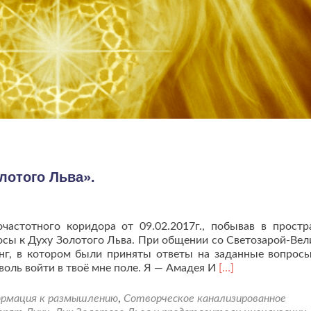
лотого Льва».
частотного коридора от 09.02.2017г., побывав в простр
росы к Духу Золотого Льва. При общении со Светозарой-Вел
нг, в котором были приняты ответы на заданные вопрос
Читать
зволь войти в твоё мне поле. Я — Амадея И
[…]
больше
проЧеннелинг
ормация к размышлению
,
Сотворческое канализированное
«Разговор