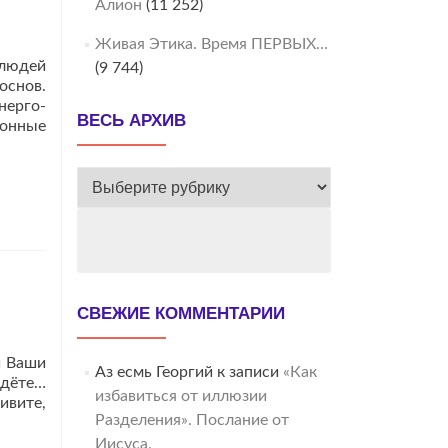
Алион
(11 252)
Живая Этика. Время ПЕРВЫХ…
 людей
(9 744)
снов.
нерго-
ВЕСЬ АРХИВ
ионные
ВЕСЬ
АРХИВ
СВЕЖИЕ КОММЕНТАРИИ
и Ваши
Аз есмь Георгий
к записи
«Как
ждёте…
избавиться от иллюзии
ивите,
Разделения». Послание от
Иисуса.