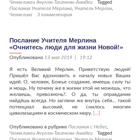
Мерлин
Ченнелинги Ачуллы-Тасачены-Амадеи
Tagged
«Пусть
Послания Учителя Мерлина
,
Учитель Мерлин
,
волшебств
Ченнелинг
3 комментария
войдёт
в
Ваш
дом»
Послание Учителя Мерлина
«Очнитесь люди для жизни Новой!»
Опубликовано
13 мая 2019 | 19:12
Я есть Великий Мерлин. Приветствую людей!
Пришёл Вас вдохновить к началу новых Ваших
идей. О, человек, Божье создание, имеешь силу ты
и мощь. Ну почему же в жизни этой не можешь, что
желаешь, превозмочь?. О да, ты оправдание
найдёшь всегда. Но загляни же внутрь себя… такой
потенциал высокий, не снилось многим
Читать
цивилизациям в космическом миру.
[…]
больше
проПослание
Опубликовано в рубрике
Послания с Небес
,
Учителя
Ченнелинги Ачуллы-Тасачены-Амадеи
Tagged
Мерлина
Послания Учителя Мерлина
,
Учитель Мерлин
,