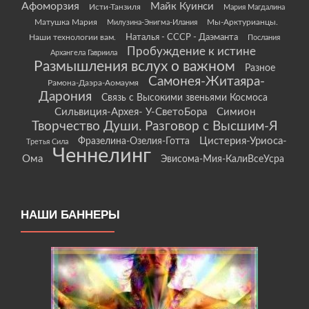
Афоморзия
Майк Куинси
Исти-Танзиля
Мария Магдалина
Матушка Мария
Мы-Арктурианцы.
Милузина-Энигма-Илания
Наши технологии вам.
Наталья - СССР - Даэманта
Послания
Пробуждение к истине
Архангела Гавриила
Размышления вслух о важном
Разное
Самонея-Житаяра-
Рамона-Даэра-Аомаумя
Дарония
Связь с Высокими звеньями Космоса
Сильвиция-Архея- У-СветоБора
Симион
Творчество Души. Разговор с Высшим-Я
Цистерия-Уриоса-
Фразелина-Озелия-Готта
Третья Сила
Ченнелинг
Ома
Эвисома-Мия-КалиВсеУсра
НАШИ БАННЕРЫ