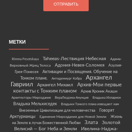
МЕТКИ
Taheeas-Лествиция Небесная
Rimma Pesotskaya
Адама-
Адония-Невея-Соломея
Азулия-
Верховный Жрец Телоса
Грея-Понесея
Активации и Посвящения. Обучение на
Архангел
Тонком плане.
Антидемиург Кобра
Гавриил
Архив-Мои первые
Архангел Михаил
контакты с Тонким планом
Архив Хроник Акаши
Архитекторы Мироздания
ВераЛюдома-Анунция
Владыка Илларион
Владыка Мельхиседек
Владыки Тонкого плана извещают нам
Говорят
Внеземные Цивилизации для человечества
Арктурианцы
Жизнь
Единение Мироздания для Новой Земли
Злата
Золотой
на Земле в лучах Божественной Любви
Велисий — Бог Неба и Земли
Ивелина-Наджа-