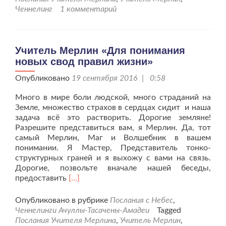
«Очнитесь
Ченнелинг
1 комментарий
люди
для
жизни
Новой!»
Учитель Мерлин «Для понимания
новых свод правил жизни»
Опубликовано
19 сентября 2016 | 0:58
Много в мире боли людской, много страданий на
Земле, множество страхов в сердцах сидит и наша
задача всё это растворить. Дорогие земляне!
Разрешите представиться вам, я Мерлин. Да, тот
самый Мерлин, Маг и Волшебник в вашем
понимании. Я Мастер, Представитель тонко-
структурных граней и я выхожу с вами на связь.
Дорогие, позвольте вначале нашей беседы,
Читать
предоставить
[…]
больше
проУчитель
Опубликовано в рубрике
Послания с Небес
,
Мерлин
Ченнелинги Ачуллы-Тасачены-Амадеи
Tagged
«Для
Послания Учителя Мерлина
,
Учитель Мерлин
,