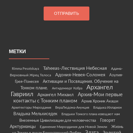
МЕТКИ
Taheeas-Лествиция Небесная
Rimma Pesotskaya
Адама-
Адония-Невея-Соломея
Азулия-
Верховный Жрец Телоса
Грея-Понесея
Активации и Посвящения. Обучение на
Архангел
Тонком плане.
Антидемиург Кобра
Гавриил
Архив-Мои первые
Архангел Михаил
контакты с Тонким планом
Архив Хроник Акаши
Архитекторы Мироздания
ВераЛюдома-Анунция
Владыка Илларион
Владыка Мельхиседек
Владыки Тонкого плана извещают нам
Говорят
Внеземные Цивилизации для человечества
Арктурианцы
Жизнь
Единение Мироздания для Новой Земли
Злата
Золотой