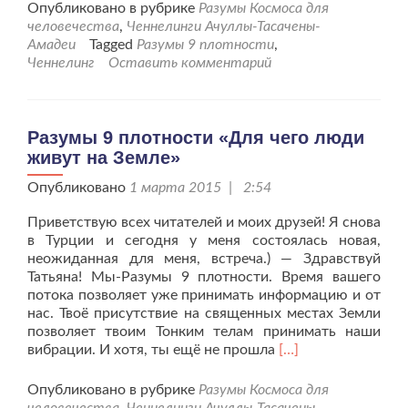
9
Опубликовано в рубрике
Разумы Космоса для
пло
человечества
,
Ченнелинги Ачуллы-Тасачены-
«Ре
Амадеи
Tagged
Разумы 9 плотности
,
Зем
Ченнелинг
Оставить комментарий
и
соз
чел
свя
Разумы 9 плотности «Для чего люди
лин
живут на Земле»
Опубликовано
1 марта 2015 | 2:54
Приветствую всех читателей и моих друзей! Я снова
в Турции и сегодня у меня состоялась новая,
неожиданная для меня, встреча.) — Здравствуй
Татьяна! Мы-Разумы 9 плотности. Время вашего
потока позволяет уже принимать информацию и от
нас. Твоё присутствие на священных местах Земли
позволяет твоим Тонким телам принимать наши
Читать
вибрации. И хотя, ты ещё не прошла
[…]
больше
проРазумы
Опубликовано в рубрике
Разумы Космоса для
9