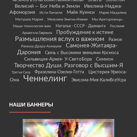
на Земле в лучах Божественной Любви
Велисий — Бог Неба и Земли
Ивелина-Наджа-
Афоморзия
Майк Куинси
Исти-Танзиля
Мария Магдалина
Матушка Мария
Мы-Арктурианцы.
Милузина-Энигма-Илания
Наши технологии вам.
Наталья - СССР - Даэманта
Послания
Пробуждение к истине
Архангела Гавриила
Размышления вслух о важном
Разное
Самонея-Житаяра-
Рамона-Даэра-Аомаумя
Дарония
Связь с Высокими звеньями Космоса
Сильвиция-Архея- У-СветоБора
Симион
Творчество Души. Разговор с Высшим-Я
Цистерия-Уриоса-
Фразелина-Озелия-Готта
Третья Сила
Ченнелинг
Ома
Эвисома-Мия-КалиВсеУсра
НАШИ БАННЕРЫ