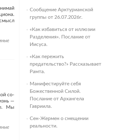
инимай
Сообщение Арктурианской
циона.
группы от 26.07.2026г.
 смысл
«Как избавиться от иллюзии
Разделения». Послание от
мные
Иисуса.
«Как пережить
предательство?» Рассказывает
Рамта.
Манифестируйте себя
Божественной Силой.
ой со-
Послание от Архангела
изнь —
Гавриила.
ые. Мы
Сен-Жермен о смещении
реальности.
мные