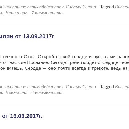
проЧеннелинг
лизированное взаимодействие с Силами Света
Tagged
Внезе
Сил
на
,
Ченнелинг
2 комментария
Альциона
для
землян
от
лян от 13.09.2017г
18.10.2017г.
ственного Огня. Откройте своё сердце и чувствами напо
 от нас сие Послание. Сегодня речь пойдёт о Сердце твоё
онимаешь, Сердце — оно почти всегда в тревоге, ведь на
лизированное взаимодействие с Силами Света
Tagged
Внезе
на
,
Ченнелинг
4 комментария
т 16.08.2017г.