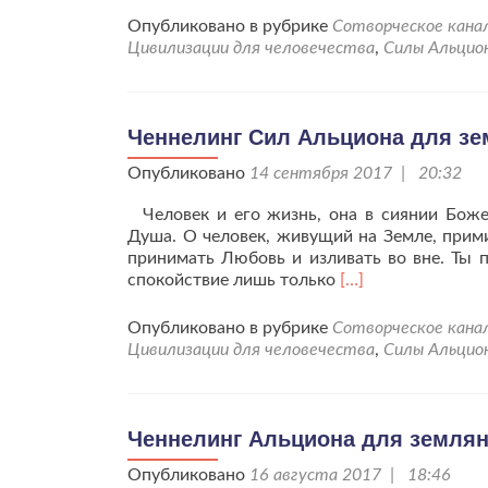
Опубликовано в рубрике
Сотворческое кана
Цивилизации для человечества
,
Силы Альцио
Ченнелинг Сил Альциона для зем
Опубликовано
14 сентября 2017 | 20:32
Человек и его жизнь, она в сиянии Боже
Душа. О человек, живущий на Земле, прими
принимать Любовь и изливать во вне. Ты п
Читать
спокойствие лишь только
[…]
больше
проЧеннелинг
Опубликовано в рубрике
Сотворческое кана
Сил
Цивилизации для человечества
,
Силы Альцио
Альциона
для
землян
от
Ченнелинг Альциона для землян о
13.09.2017г
Опубликовано
16 августа 2017 | 18:46