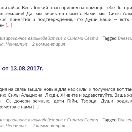
питайся. Весь Тонкий план пришёл на помощь тебе, Ты пр
ые земляне! Да, мы вновь на связи с Вами, мы, Силы Аль
ния, принятия и подтверждения, что Души Ваши — есть
Читать
вам
[…]
больше
проЧеннелинг
лизированное взаимодействие с Силами Света
Tagged
Внезе
Альциона
на
,
Ченнелинг
2 комментария
для
землян
от
16.08.2017г.
т 13.08.2017г.
дня на связь вышли новые для нас силы и получился вот так
нию Силы Альциона: Люди, Живите и здравствуйте, Ваша ж
н. О, дочери земные, дети Гайи, Творца, Души родн
Читать
комства с нами
[…]
больше
проЧеннелинг
лизированное взаимодействие с Силами Света
Tagged
Внезе
Альциона
на
,
Ченнелинг
2 комментария
для