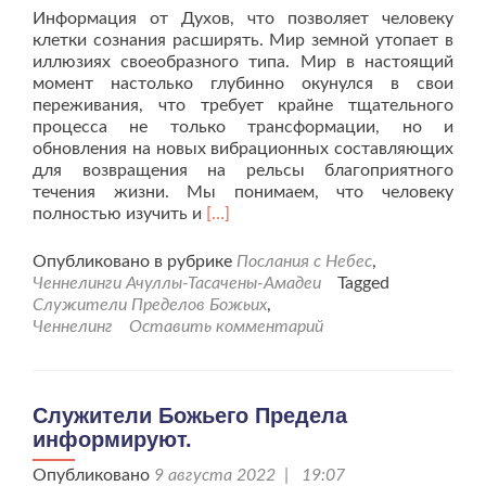
Информация от Духов, что позволяет человеку
клетки сознания расширять. Мир земной утопает в
иллюзиях своеобразного типа. Мир в настоящий
момент настолько глубинно окунулся в свои
переживания, что требует крайне тщательного
процесса не только трансформации, но и
обновления на новых вибрационных составляющих
для возвращения на рельсы благоприятного
течения жизни. Мы понимаем, что человеку
Читать
полностью изучить и
[…]
больше
проЧеннелинг
Опубликовано в рубрике
Послания с Небес
,
с
Ченнелинги Ачуллы-Тасачены-Амадеи
Tagged
Представителями
Служители Пределов Божьих
,
Предела
Ченнелинг
Оставить комментарий
Божьего
от
30.09.22г.
Служители Божьего Предела
информируют.
Опубликовано
9 августа 2022 | 19:07