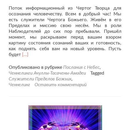
Поток информационный из Чертог Творца для
осознания человечеству. Всем в добрый час! Мы
есть служители Чертога Божьего. Живём в его
Пределах и миссию свою несём. Мы в роли
Наблюдателей до сих пор пребывали. Пришёл
момент, мы раскрываем перед вашим взором
картину состояния сознаний ваших и готовность,
как поднять себя вам на новый уровень. Пусть
Читать
будет
[…]
больше
проСлужители
Опубликовано в рубрике
Послания с Небес
,
Божьего
Ченнелинги Ачуллы-Тасачены-Амадеи
Tagged
Предела
Служители Пределов Божьих
,
информируют.
Ченнелинг
Оставить комментарий