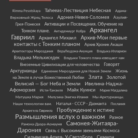
Taheeas-Лествиция Небесная
Rimma Pesotskaya
Адама-
Адония-Невея-Соломея
Азулия-
Верховный Жрец Телоса
Грея-Понесея
Активации и Посвящения. Обучение на
Архангел
Тонком плане.
Антидемиург Кобра
Гавриил
Архив-Мои первые
Архангел Михаил
контакты с Тонким планом
Архив Хроник Акаши
Архитекторы Мироздания
ВераЛюдома-Анунция
Владыка Илларион
Владыка Мельхиседек
Владыки Тонкого плана извещают нам
Говорят
Внеземные Цивилизации для человечества
Арктурианцы
Жизнь
Единение Мироздания для Новой Земли
Злата
Золотой
на Земле в лучах Божественной Любви
Велисий — Бог Неба и Земли
Ивелина-Наджа-
Афоморзия
Майк Куинси
Исти-Танзиля
Мария Магдалина
Матушка Мария
Мы-Арктурианцы.
Милузина-Энигма-Илания
Наши технологии вам.
Наталья - СССР - Даэманта
Послания
Пробуждение к истине
Архангела Гавриила
Размышления вслух о важном
Разное
Самонея-Житаяра-
Рамона-Даэра-Аомаумя
Дарония
Связь с Высокими звеньями Космоса
Сильвиция-Архея- У-СветоБора
Симион