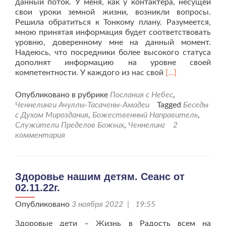
данный поток. У меня, как у контактёра, несущей
свои уроки земной жизни, возникли вопросы.
Решила обратиться к Тонкому плану. Разумеется,
мною принятая информация будет соответствовать
уровню, доверенному мне на данный момент.
Надеюсь, что посредники более высокого статуса
дополнят информацию на уровне своей
Читать
компетентности. У каждого из нас свой
[…]
больше
проЧеннелинг
Опубликовано в рубрике
Послания с Небес
,
от
Ченнелинги Ачуллы-Тасачены-Амадеи
Tagged
Беседы
21.01.25г.
с Духом Мироздания
,
Божественный Направитель
,
«О
Служители Пределов Божьих
,
Ченнелинг
2
перспективе
комментария
будущей
жизни»
Здоровье нашим детям. Сеанс от
02.11.22г.
Опубликовано
3 ноября 2022 | 19:55
Здоровые дети – Жизнь в Радость всем на