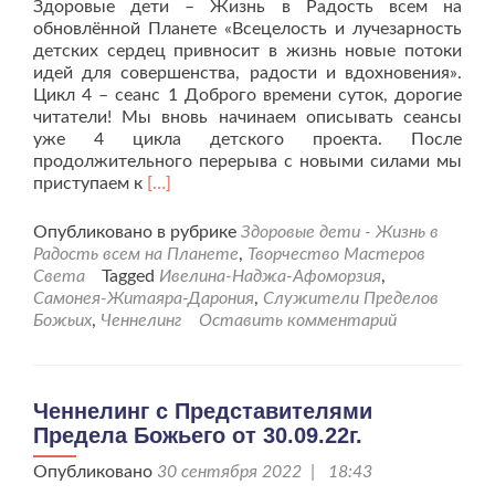
Здоровые дети – Жизнь в Радость всем на
обновлённой Планете «Всецелость и лучезарность
детских сердец привносит в жизнь новые потоки
идей для совершенства, радости и вдохновения».
Цикл 4 – сеанс 1 Доброго времени суток, дорогие
читатели! Мы вновь начинаем описывать сеансы
уже 4 цикла детского проекта. После
продолжительного перерыва с новыми силами мы
Читать
приступаем к
[…]
больше
проЗдоровье
Опубликовано в рубрике
Здоровые дети - Жизнь в
нашим
Радость всем на Планете
,
Творчество Мастеров
детям.
Света
Tagged
Ивелина-Наджа-Афоморзия
,
Сеанс
Самонея-Житаяра-Дарония
,
Служители Пределов
от
Божьих
,
Ченнелинг
Оставить комментарий
12.10.22г.
Ченнелинг с Представителями
Предела Божьего от 30.09.22г.
Опубликовано
30 сентября 2022 | 18:43