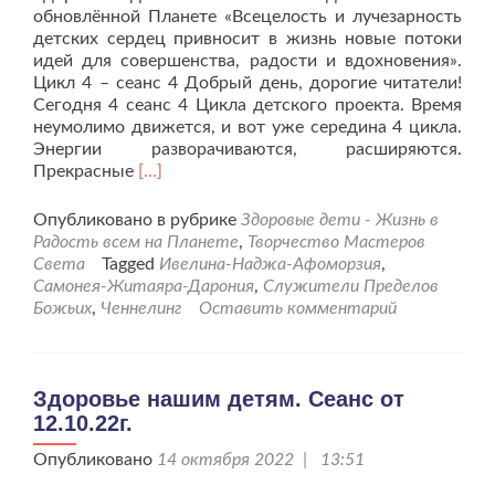
обновлённой Планете «Всецелость и лучезарность
детских сердец привносит в жизнь новые потоки
идей для совершенства, радости и вдохновения».
Цикл 4 – сеанс 4 Добрый день, дорогие читатели!
Сегодня 4 сеанс 4 Цикла детского проекта. Время
неумолимо движется, и вот уже середина 4 цикла.
Энергии разворачиваются, расширяются.
Читать
Прекрасные
[…]
больше
проЗдоровье
Опубликовано в рубрике
Здоровые дети - Жизнь в
нашим
Радость всем на Планете
,
Творчество Мастеров
детям.
Света
Tagged
Ивелина-Наджа-Афоморзия
,
Сеанс
Самонея-Житаяра-Дарония
,
Служители Пределов
от
Божьих
,
Ченнелинг
Оставить комментарий
02.11.22г.
Здоровье нашим детям. Сеанс от
12.10.22г.
Опубликовано
14 октября 2022 | 13:51