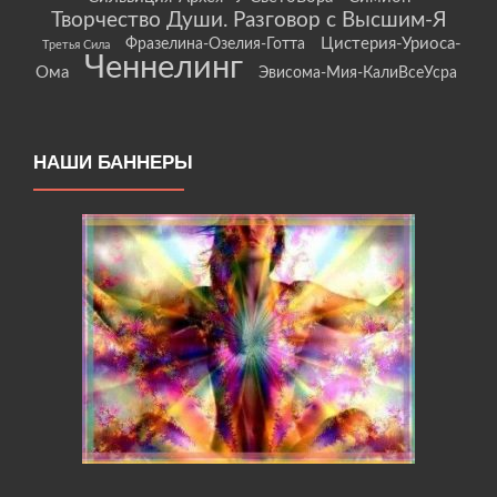
Творчество Души. Разговор с Высшим-Я
Цистерия-Уриоса-
Фразелина-Озелия-Готта
Третья Сила
Ченнелинг
Ома
Эвисома-Мия-КалиВсеУсра
НАШИ БАННЕРЫ