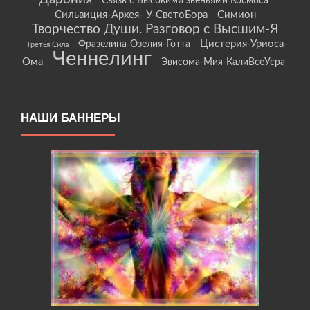
Связь с Высокими звеньями Космоса
Сильвиция-Архея- У-СветоБора
Симион
Творчество Души. Разговор с Высшим-Я
Цистерия-Уриоса-
Фразелина-Озелия-Готта
Третья Сила
Ченнелинг
Ома
Эвисома-Мия-КалиВсеУсра
НАШИ БАННЕРЫ