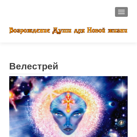
ПОКАЗ
Велестрей