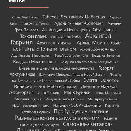
МЕТКИ
Taheeas-Лествиция Небесная
Rimma Pesotskaya
Адама-
Адония-Невея-Соломея
Азулия-
Верховный Жрец Телоса
Грея-Понесея
Активации и Посвящения. Обучение на
Архангел
Тонком плане.
Антидемиург Кобра
Гавриил
Архив-Мои первые
Архангел Михаил
контакты с Тонким планом
Архив Хроник Акаши
Архитекторы Мироздания
ВераЛюдома-Анунция
Владыка Илларион
Владыка Мельхиседек
Владыки Тонкого плана извещают нам
Говорят
Внеземные Цивилизации для человечества
Арктурианцы
Жизнь
Единение Мироздания для Новой Земли
Злата
Золотой
на Земле в лучах Божественной Любви
Велисий — Бог Неба и Земли
Ивелина-Наджа-
Афоморзия
Майк Куинси
Исти-Танзиля
Мария Магдалина
Матушка Мария
Мы-Арктурианцы.
Милузина-Энигма-Илания
Наши технологии вам.
Наталья - СССР - Даэманта
Послания
Пробуждение к истине
Архангела Гавриила
Размышления вслух о важном
Разное
Самонея-Житаяра-
Рамона-Даэра-Аомаумя
Дарония