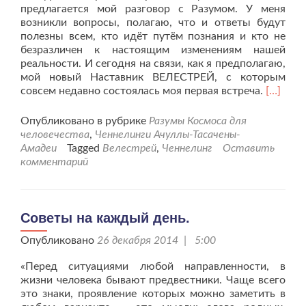
предлагается мой разговор с Разумом. У меня
возникли вопросы, полагаю, что и ответы будут
полезны всем, кто идёт путём познания и кто не
безразличен к настоящим изменениям нашей
реальности. И сегодня на связи, как я предполагаю,
мой новый Наставник ВЕЛЕСТРЕЙ, с которым
Читать
совсем недавно состоялась моя первая встреча.
[…]
больше
проМой
Опубликовано в рубрике
Разумы Космоса для
диалог
человечества
,
Ченнелинги Ачуллы-Тасачены-
с
Амадеи
Tagged
Велестрей
,
Ченнелинг
Оставить
Разумом
комментарий
«Земля
и
перехо
в
Советы на каждый день.
новый
Опубликовано
26 декабря 2014 | 5:00
мир»
«Перед ситуациями любой направленности, в
жизни человека бывают предвестники. Чаще всего
это знаки, проявление которых можно заметить в