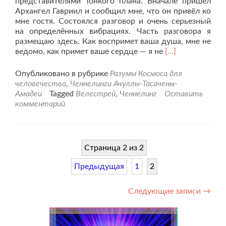
представителями Тонкого плана. Вначале пришёл
Архангел Гавриил и сообщил мне, что он привёл ко
мне гостя. Состоялся разговор и очень серьезный
на определённых вибрациях. Часть разговора я
размещаю здесь. Как воспримет ваша душа, мне не
Читать
ведомо, как примет ваше сердце — я не
[…]
больше
проВелестрей
Опубликовано в рубрике
Разумы Космоса для
«Осознанность
человечества
,
Ченнелинги Ачуллы-Тасачены-
и
Амадеи
Tagged
Велестрей
,
Ченнелинг
Оставить
мышление
комментарий
для
новой
реальности.»
Страница 2 из 2
Предыдущая
1
2
Навигация
Следующие записи
→
по