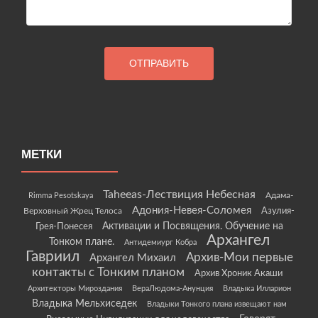
МЕТКИ
Taheeas-Лествиция Небесная
Rimma Pesotskaya
Адама-
Адония-Невея-Соломея
Азулия-
Верховный Жрец Телоса
Грея-Понесея
Активации и Посвящения. Обучение на
Архангел
Тонком плане.
Антидемиург Кобра
Гавриил
Архив-Мои первые
Архангел Михаил
контакты с Тонким планом
Архив Хроник Акаши
Архитекторы Мироздания
ВераЛюдома-Анунция
Владыка Илларион
Владыка Мельхиседек
Владыки Тонкого плана извещают нам