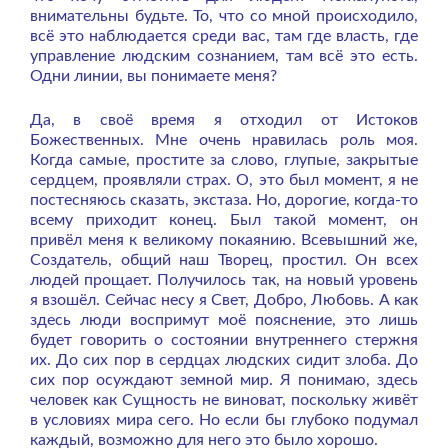
внимательны будьте. То, что со мной происходило,
всё это наблюдается среди вас, там где власть, где
управление людским сознанием, там всё это есть.
Одни линии, вы понимаете меня?
Да, в своё время я отходил от Истоков
Божественных. Мне очень нравилась роль моя.
Когда самые, простите за слово, глупые, закрытые
сердцем, проявляли страх. О, это был момент, я не
постесняюсь сказать, экстаза. Но, дорогие, когда-то
всему приходит конец. Был такой момент, он
привёл меня к великому покаянию. Всевышний же,
Создатель, общий наш Творец, простил. Он всех
людей прощает. Получилось так, на новый уровень
я взошёл. Сейчас несу я Свет, Добро, Любовь. А как
здесь люди воспримут моё пояснение, это лишь
будет говорить о состоянии внутреннего стержня
их. До сих пор в сердцах людских сидит злоба. До
сих пор осуждают земной мир. Я понимаю, здесь
человек как Сущность не виноват, поскольку живёт
в условиях мира сего. Но если бы глубоко подумал
каждый, возможно для него это было хорошо.