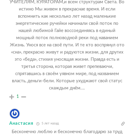
УЧИТЕЛЯМ, КУРАТОРАМ,и всем структурам Света. Во
истино М
ы живем в прекраснае время. И если
вспомнить как несколько лет назад маленькие
энергетические ручейки начинали свой поток по
нашей любимой Гайе воссоединяясь в единый
мощный поток полноводной реки под наванием
Жизнь. Унося все на своё пути. И те кто воспрянул ото
«сна», прекрасно живут и радуются жизни, для других
это «беда», стихия уносящая жизни. Правда есть и
третья сторона, которая живет препеваючи,
спрятавшись в своём уявном мире, под названием
власть, деньги-бели. Которые ухуджают свой статус
скаждым днём….
1
Анастасия
5 лет назад
Бесконечно люблю и бесконечно благодарю за труд