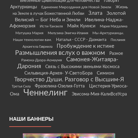
Говорят
Внеземные Цивилизации для человечества
Арктурианцы
Жизнь
Единение Мироздания для Новой Земли
Злата
Золотой
на Земле в лучах Божественной Любви
Велисий — Бог Неба и Земли
Ивелина-Наджа-
Афоморзия
Майк Куинси
Исти-Танзиля
Мария Магдалина
Матушка Мария
Мы-Арктурианцы.
Милузина-Энигма-Илания
Наши технологии вам.
Наталья - СССР - Даэманта
Послания
Пробуждение к истине
Архангела Гавриила
Размышления вслух о важном
Разное
Самонея-Житаяра-
Рамона-Даэра-Аомаумя
Дарония
Связь с Высокими звеньями Космоса
Сильвиция-Архея- У-СветоБора
Симион
Творчество Души. Разговор с Высшим-Я
Цистерия-Уриоса-
Фразелина-Озелия-Готта
Третья Сила
Ченнелинг
Ома
Эвисома-Мия-КалиВсеУсра
НАШИ БАННЕРЫ