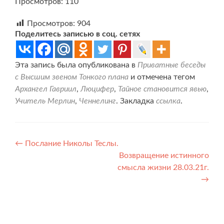
Просмотров: 110
Просмотров:
904
Поделитесь записью в соц. сетях
Эта запись была опубликована в
Приватные беседы
с Высшим звеном Тонкого плана
и отмечена тегом
Архангел Гавриил
,
Люцифер
,
Тайное становится явью
,
Учитель Мерлин
,
Ченнелинг
. Закладка
ссылка
.
Навигация
←
Послание Николы Теслы.
Возвращение истинного
по
смысла жизни 28.03.21г.
записям
→