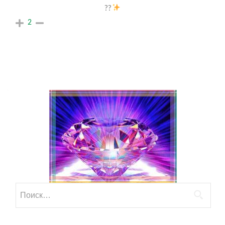
??
2
Найти: