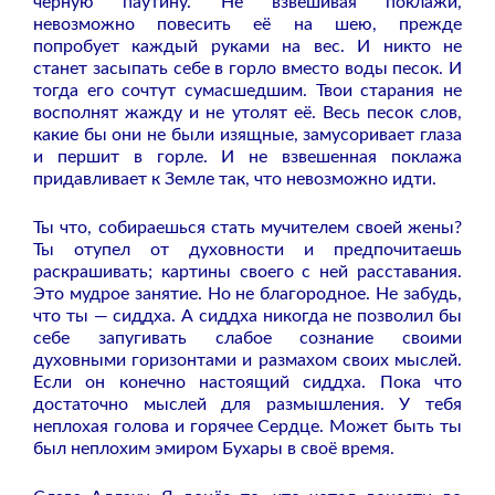
чёрную паутину. Не взвешивая поклажи,
невозможно повесить её на шею, прежде
попробует каждый руками на вес. И никто не
станет засыпать себе в горло вместо воды песок. И
тогда его сочтут сумасшедшим. Твои старания не
восполнят жажду и не утолят её. Весь песок слов,
какие бы они не были изящные, замусоривает глаза
и першит в горле. И не взвешенная поклажа
придавливает к Земле так, что невозможно идти.
Ты что, собираешься стать мучителем своей жены?
Ты отупел от духовности и предпочитаешь
раскрашивать; картины своего с ней расставания.
Это мудрое занятие. Но не благородное. Не забудь,
что ты — сиддха. А сиддха никогда не позволил бы
себе запугивать слабое сознание своими
духовными горизонтами и размахом своих мыслей.
Если он конечно настоящий сиддха. Пока что
достаточно мыслей для размышления. У тебя
неплохая голова и горячее Сердце. Может быть ты
был неплохим эмиром Бухары в своё время.