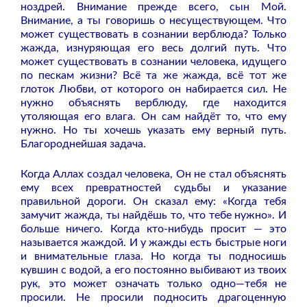
ноздрей. Внимание прежде всего, сын Мой.
Внимание, а ты говоришь о несуществующем. Что
может существовать в сознании верблюда? Только
жажда, изнуряющая его весь долгий путь. Что
может существовать в сознании человека, идущего
по пескам жизни? Всё та же жажда, всё тот же
глоток Любви, от которого он набирается сил. Не
нужно объяснять верблюду, где находится
утоляющая его влага. Он сам найдёт то, что ему
нужно. Но ты хочешь указать ему верный путь.
Благороднейшая задача.
Когда Аллах создал человека, Он не стал объяснять
ему всех превратностей судьбы и указание
правильной дороги. Он сказал ему: «Когда тебя
замучит жажда, ты найдёшь то, что тебе нужно».
И
больше ничего. Когда кто-нибудь просит — это
называется жаждой. И у жажды есть быстрые ноги
и внимательные глаза.
Но когда ты подносишь
кувшин с водой, а его постоянно выбивают из твоих
рук, это может означать только одно—тебя не
просили.
Не просили подносить драгоценную