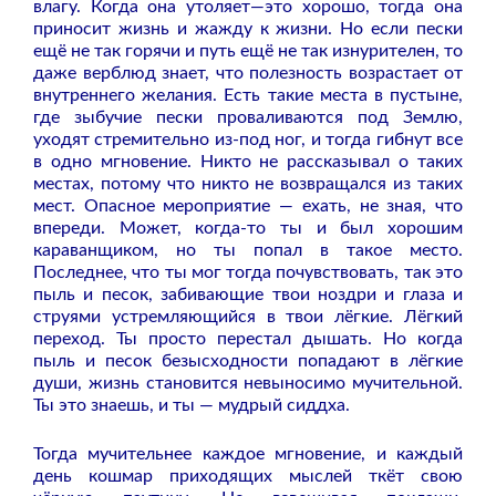
влагу. Когда она утоляет—это хорошо, тогда она
приносит жизнь и жажду к жизни. Но если пески
ещё не так горячи и путь ещё не так изнурителен, то
даже верблюд знает, что полезность возрастает от
внутреннего желания. Есть такие места в пустыне,
где зыбучие пески проваливаются под Землю,
уходят стремительно из-под ног, и тогда гибнут все
в одно мгновение. Никто не рассказывал о таких
местах, потому что никто не возвращался из таких
мест. Опасное мероприятие — ехать, не зная, что
впереди. Может, когда-то ты и был хорошим
караванщиком, но ты попал в такое место.
Последнее, что ты мог тогда почувствовать, так это
пыль и песок, забивающие твои ноздри и глаза и
струями устремляющийся в твои лёгкие. Лёгкий
переход. Ты просто перестал дышать. Но когда
пыль и песок безысходности попадают в лёгкие
души, жизнь становится невыносимо мучительной.
Ты это знаешь, и ты — мудрый сиддха.
Тогда мучительнее каждое мгновение, и каждый
день кошмар приходящих мыслей ткёт свою