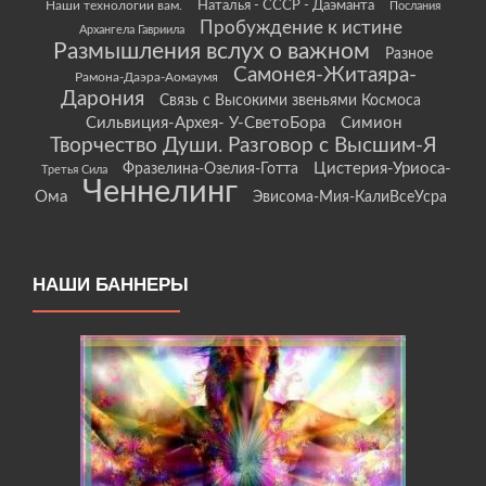
Наши технологии вам.
Наталья - СССР - Даэманта
Послания
Пробуждение к истине
Архангела Гавриила
Размышления вслух о важном
Разное
Самонея-Житаяра-
Рамона-Даэра-Аомаумя
Дарония
Связь с Высокими звеньями Космоса
Сильвиция-Архея- У-СветоБора
Симион
Творчество Души. Разговор с Высшим-Я
Цистерия-Уриоса-
Фразелина-Озелия-Готта
Третья Сила
Ченнелинг
Ома
Эвисома-Мия-КалиВсеУсра
НАШИ БАННЕРЫ