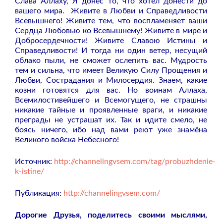
Слава Аллаху, Я донёс то, что хотел донести до
вашего мира. Живите в Любви и Справедливости
Всевышнего!
Живите тем, что воспламеняет ваши
Сердца Любовью ко Всевышнему! Живите в мире и
Добросердечности! Живите Славою Истины и
Справедливости! И тогда ни один ветер, несущий
облако пыли, не сможет ослепить вас. Мудрость
тем и сильна, что имеет Великую Силу Прощения и
Любви, Сострадания и Милосердия. Знаем, какие
козни готовятся для вас. Но воинам Аллаха,
Всемилостивейшего и Всемогущего, не страшны
никакие тайные и проявленные враги, и никакие
преграды не устрашат их. Так и идите смело, не
боясь ничего, ибо над вами реют уже знамёна
Великого войска Небесного!
Источник:
http://channelingvsem.com/tag/probuzhdenie-
k-istine/
Публикация:
http://channelingvsem.com/
Дорогие Друзья, поделитесь своими мыслями,