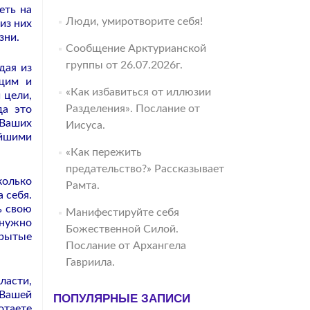
еть на
Люди, умиротворите себя!
из них
зни.
Сообщение Арктурианской
группы от 26.07.2026г.
дая из
ющим и
«Как избавиться от иллюзии
 цели,
Разделения». Послание от
да это
 Ваших
Иисуса.
ейшими
«Как пережить
предательство?» Рассказывает
колько
Рамта.
 себя.
ь свою
Манифестируйте себя
 нужно
Божественной Силой.
крытые
Послание от Архангела
Гавриила.
ласти,
 Вашей
ПОПУЛЯРНЫЕ ЗАПИСИ
отаете