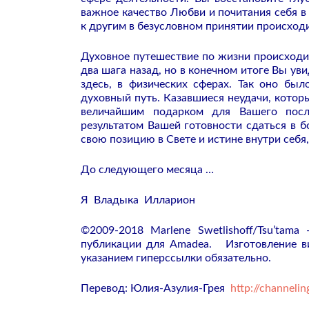
важное качество Любви и почитания себя в
к другим в безусловном принятии происходи
Духовное путешествие по жизни происходит
два шага назад, но в конечном итоге Вы у
здесь, в физических сферах. Так оно бы
духовный путь. Казавшиеся неудачи, котор
величайшим подарком для Вашего посл
результатом Вашей готовности сдаться в б
свою позицию в Свете и истине внутри себя,
До следующего месяца …
Я Владыкa Илларион
©2009-2018
Marlene Swetlishoff/Tsu’tama 
публикации для
Amadea
. Изготовление ви
указанием гиперссылки обязательно.
Перевод: Юлия-Азулия-Грея
http://channeli