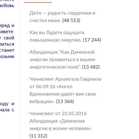
любовь
Дети — радость сердечная и
счастье наше.
(48 513)
еред и
живете
Как вы будете ощущать
т свой
повышенную энергию.
(17 244)
заться
танет
Абунданция “Как Денежной
возьми
энергии проявиться в вашем
энергетическом поле“.
(13 482)
Ченнелинг Архангела Гавриила
от 06.09.16 «Ангел
Вдохновения дарит вам свои
вибрации».
(13 366)
оду и
иала с
Ченнелинг от 21.05.2016
Абунданция «Денежная
энергия в жизни человека».
(11 312)