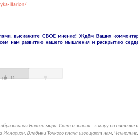
ka-illarion/
слями, выскажите СВОЕ мнение! Ждём Ваших коммента
всем нам развитию нашего мышления и раскрытию серд
11
еобразования Нового мира
,
Свет и знания - с миру по ниточке
а Илларион
,
Владыки Тонкого плана извещают нам
,
Ченнелинг