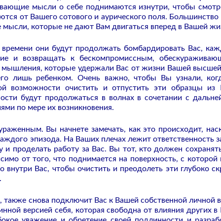
ивающие мысли о себе поднимаются изнутри, чтобы смотр
аются от Вашего сотового и аурического поля. Большинство 
 мысли, которые не дают Вам двигаться вперед в Вашей жи
о времени они будут продолжать бомбардировать Вас, каж
ние и возвращать к бескомпромиссным, обескуражива
мышления, которые удержали Вас от жизни Вашей высшей
го лишь ребенком. Очень важно, чтобы Вы узнали, ког
ной возможности очистить и отпустить эти образцы из
ности будут продолжаться в волнах в сочетании с дальн
ми по мере их возникновения.
кураженным. Вы начнете замечать, как это происходит, нас
каждого эпизода. На Ваших плечах лежит ответственность за
у и проделать работу за Вас. Вы тот, кто должен сохранят
симо от того, что поднимается на поверхность, с которой
во внутри Вас, чтобы очистить и преодолеть эти глубоко с
.
о, также снова подключит Вас к Вашей собственной личной в
инной версией себя, которая свободна от влияния других в
бокое уважение и обретение своей подлинности и разраб