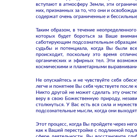
вступают в атмосферу Земли, эти огранич
них, признанных за то, что они и освобожд
содержат очень ограниченные и бессильные
Таким образом, в течение неопределенног
которых будет бороться за Ваше внима
саботирующим подсознательным образцам 
судьбы и потенциала, когда Вы были все
происходит, поскольку это время отлич
органических и эфирных тел. Эти возмож
космическими и планетарными выравнивания
Не опускайтесь и не чувствуйте себя обес
легче и понятнее Вы себя чувствуете после 
Никто другой не может сделать эту очистк
веру в свою Божественную природу, незави
столкнуться. У Вас есть вся сила и мужест
подсознательные мысли, когда они выходят
Этот процесс, когда Вы пройдете через нег
как к Вашей перестройке с подлинной подл
сфере деятельности. Вы восстановите глу