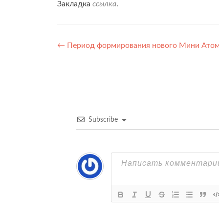
Закладка
ссылка
.
Навигация
←
Период формирования нового Мини Атом
по
записям
Subscribe