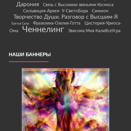
Дарония
Связь с Высокими звеньями Космоса
Сильвиция-Архея- У-СветоБора
Симион
Творчество Души. Разговор с Высшим-Я
Цистерия-Уриоса-
Фразелина-Озелия-Готта
Третья Сила
Ченнелинг
Ома
Эвисома-Мия-КалиВсеУсра
НАШИ БАННЕРЫ