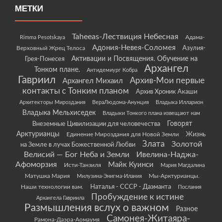
МЕТКИ
Taheeas-Лествиция Небесная
Rimma Pesotskaya
Адама-
Адония-Невея-Соломея
Азулия-
Верховный Жрец Телоса
Грея-Понесея
Активации и Посвящения. Обучение на
Архангел
Тонком плане.
Антидемиург Кобра
Гавриил
Архив-Мои первые
Архангел Михаил
контакты с Тонким планом
Архив Хроник Акаши
Архитекторы Мироздания
ВераЛюдома-Анунция
Владыка Илларион
Владыка Мельхиседек
Владыки Тонкого плана извещают нам
Говорят
Внеземные Цивилизации для человечества
Арктурианцы
Жизнь
Единение Мироздания для Новой Земли
Злата
Золотой
на Земле в лучах Божественной Любви
Велисий — Бог Неба и Земли
Ивелина-Наджа-
Афоморзия
Майк Куинси
Исти-Танзиля
Мария Магдалина
Матушка Мария
Мы-Арктурианцы.
Милузина-Энигма-Илания
Наши технологии вам.
Наталья - СССР - Даэманта
Послания
Пробуждение к истине
Архангела Гавриила
Размышления вслух о важном
Разное
Самонея-Житаяра-
Рамона-Даэра-Аомаумя