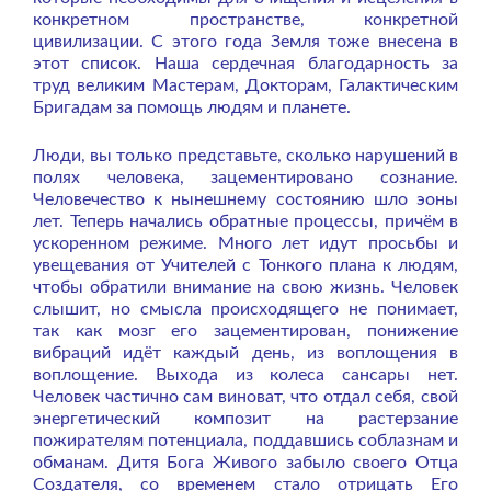
конкретном пространстве, конкретной
цивилизации. С этого года Земля тоже внесена в
этот список. Наша сердечная благодарность за
труд великим Мастерам, Докторам, Галактическим
Бригадам за помощь людям и планете.
Люди, вы только представьте, сколько нарушений в
полях человека, зацементировано сознание.
Человечество к нынешнему состоянию шло эоны
лет. Теперь начались обратные процессы, причём в
ускоренном режиме. Много лет идут просьбы и
увещевания от Учителей с Тонкого плана к людям,
чтобы обратили внимание на свою жизнь. Человек
слышит, но смысла происходящего не понимает,
так как мозг его зацементирован, понижение
вибраций идёт каждый день, из воплощения в
воплощение. Выхода из колеса сансары нет.
Человек частично сам виноват, что отдал себя, свой
энергетический композит на растерзание
пожирателям потенциала, поддавшись соблазнам и
обманам. Дитя Бога Живого забыло своего Отца
Создателя, со временем стало отрицать Его