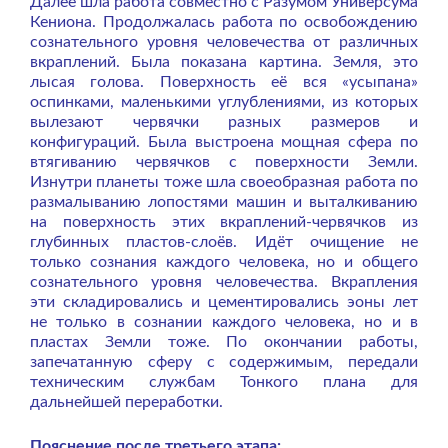
Далее шла работа совместно с Разумом Универсума
Кениона. Продолжалась работа по освобождению
сознательного уровня человечества от различных
вкраплений. Была показана картина. Земля, это
лысая голова. Поверхность её вся «усыпана»
оспинками, маленькими углублениями, из которых
вылезают червячки разных размеров и
конфигураций. Была выстроена мощная сфера по
втягиванию червячков с поверхности Земли.
Изнутри планеты тоже шла своеобразная работа по
размалыванию лопостями машин и выталкиванию
на поверхность этих вкраплений-червячков из
глубинных пластов-слоёв. Идёт очищение не
только сознания каждого человека, но и общего
сознательного уровня человечества. Вкрапления
эти складировались и цементировались эоны лет
не только в сознании каждого человека, но и в
пластах Земли тоже. По окончании работы,
запечатанную сферу с содержимым, передали
техническим службам Тонкого плана для
дальнейшей переработки.
Пояснение после третьего этапа: