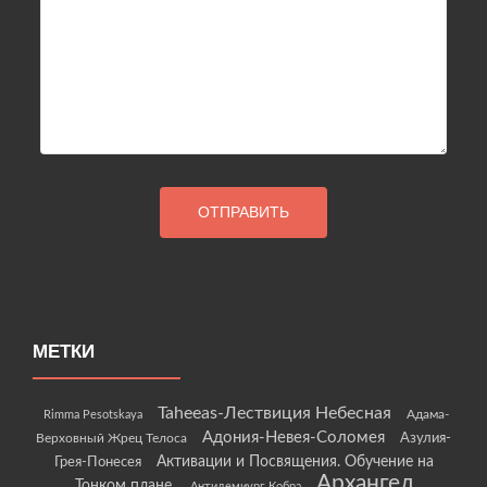
МЕТКИ
Taheeas-Лествиция Небесная
Rimma Pesotskaya
Адама-
Адония-Невея-Соломея
Азулия-
Верховный Жрец Телоса
Грея-Понесея
Активации и Посвящения. Обучение на
Архангел
Тонком плане.
Антидемиург Кобра