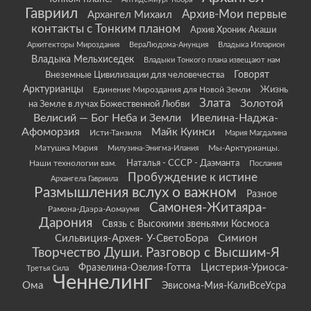
Гавриил
Архив-Мои первые
Архангел Михаил
контакты с Тонким планом
Архив Хроник Акаши
Архитекторы Мироздания
ВераЛюдома-Анунция
Владыка Илларион
Владыка Мельхиседек
Владыки Тонкого плана извещают нам
Говорят
Внеземные Цивилизации для человечества
Арктурианцы
Жизнь
Единение Мироздания для Новой Земли
Злата
Золотой
на Земле в лучах Божественной Любви
Велисий — Бог Неба и Земли
Ивелина-Наджа-
Афоморзия
Майк Куинси
Исти-Танзиля
Мария Магдалина
Матушка Мария
Мы-Арктурианцы.
Милузина-Энигма-Илания
Наши технологии вам.
Наталья - СССР - Даэманта
Послания
Пробуждение к истине
Архангела Гавриила
Размышления вслух о важном
Разное
Самонея-Житаяра-
Рамона-Даэра-Аомаумя
Дарония
Связь с Высокими звеньями Космоса
Сильвиция-Архея- У-СветоБора
Симион
Творчество Души. Разговор с Высшим-Я
Цистерия-Уриоса-
Фразелина-Озелия-Готта
Третья Сила
Ченнелинг
Ома
Эвисома-Мия-КалиВсеУсра