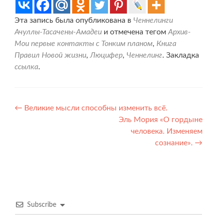
Эта запись была опубликована в
Ченнелинги
Ачуллы-Тасачены-Амадеи
и отмечена тегом
Архив-
Мои первые контакты с Тонким планом
,
Книга
Правил Новой жизни
,
Люцифер
,
Ченнелинг
. Закладка
ссылка
.
Навигация
←
Великие мысли способны изменить всё.
Эль Мория «О гордыне
по
человека. Изменяем
записям
сознание».
→
Subscribe