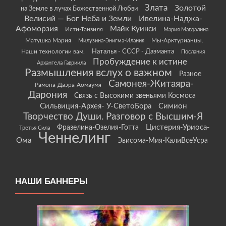
Злата
Золотой
на Земле в лучах Божественной Любви
Велисий — Бог Неба и Земли
Ивелина-Наджа-
Афоморзия
Майк Куинси
Исти-Танзиля
Мария Магдалина
Матушка Мария
Мы-Арктурианцы.
Милузина-Энигма-Илания
Наши технологии вам.
Наталья - СССР - Даэманта
Послания
Пробуждение к истине
Архангела Гавриила
Размышления вслух о важном
Разное
Самонея-Житаяра-
Рамона-Даэра-Аомаумя
Дарония
Связь с Высокими звеньями Космоса
Сильвиция-Архея- У-СветоБора
Симион
Творчество Души. Разговор с Высшим-Я
Цистерия-Уриоса-
Фразелина-Озелия-Готта
Третья Сила
Ченнелинг
Ома
Эвисома-Мия-КалиВсеУсра
НАШИ БАННЕРЫ