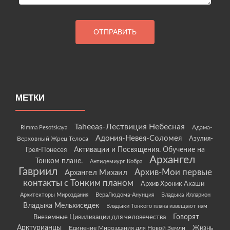
МЕТКИ
Taheeas-Лествиция Небесная
Rimma Pesotskaya
Адама-
Адония-Невея-Соломея
Азулия-
Верховный Жрец Телоса
Грея-Понесея
Активации и Посвящения. Обучение на
Архангел
Тонком плане.
Антидемиург Кобра
Гавриил
Архив-Мои первые
Архангел Михаил
контакты с Тонким планом
Архив Хроник Акаши
Архитекторы Мироздания
ВераЛюдома-Анунция
Владыка Илларион
Владыка Мельхиседек
Владыки Тонкого плана извещают нам
Говорят
Внеземные Цивилизации для человечества
Арктурианцы
Жизнь
Единение Мироздания для Новой Земли