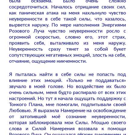
была осязаема. Было очень сложно
сосредоточиться. Началось отрицание своих сил,
как паническая атака на меня нахлынуло чувство
неуверенности в себе такой силы, что казалось,
вырвется наружу.
По мере наполнения Энергиями
Розового Луча чувство неуверенности росло с
огромной скоростью, словно его, этот страх,
проявить себя, выталкивало из меня наружу.
Неуверенность сразу тянет за собой букет
сопутствующих негативных эмоций, злость на себя,
отчаяние, ощущение никчемности.
Я пыталась найти в себе силы не попасть под
влияние этих эмоций. «Только не поддаваться»
звучало в моей голове. Но воздействие их было
очень сильным, меня будто распирало от всех этих
настроений.
Но тут я начала ощущать поддержку с
Тонкого Плана, мне помогали, подпитывали своей
Любовью. Я выразила Намерение на освобождение
от затопившей моё сознание неуверенности,
которая заблокировала мои Силы. Мощью своего
слова и Силой Намерения воззвала к помощи
Розового Луча. Он ощущался лёгким дуновением, и