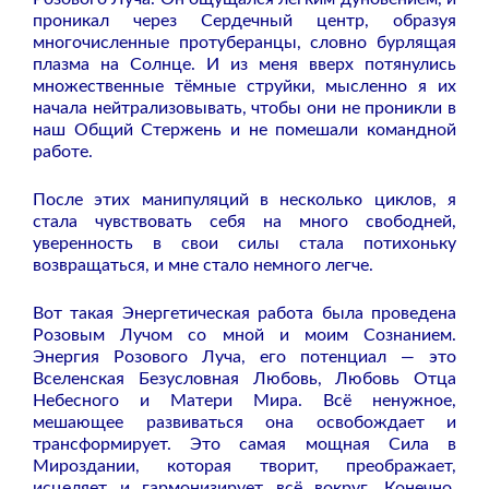
проникал через Сердечный центр, образуя
многочисленные протуберанцы, словно бурлящая
плазма на Солнце. И из меня вверх потянулись
множественные тёмные струйки, мысленно я их
начала нейтрализовывать, чтобы они не проникли в
наш Общий Стержень и не помешали командной
работе.
После этих манипуляций в несколько циклов, я
стала чувствовать себя на много свободней,
уверенность в свои силы стала потихоньку
возвращаться, и мне стало немного легче.
Вот такая Энергетическая работа была проведена
Розовым Лучом со мной и моим Сознанием.
Энергия Розового Луча, его потенциал — это
Вселенская Безусловная Любовь, Любовь Отца
Небесного и Матери Мира. Всё ненужное,
мешающее развиваться она освобождает и
трансформирует. Это самая мощная Сила в
Мироздании, которая творит, преображает,
исцеляет и гармонизирует всё вокруг.
Конечно,