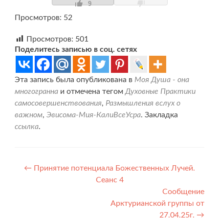
9
Просмотров: 52
Просмотров:
501
Поделитесь записью в соц. сетях
Эта запись была опубликована в
Моя Душа - она
многогранна
и отмечена тегом
Духовные Практики
самосовершенствования
,
Размышления вслух о
важном
,
Эвисома-Мия-КалиВсеУсра
. Закладка
ссылка
.
Навигация
←
Принятие потенциала Божественных Лучей.
Сеанс 4
по
Сообщение
записям
Арктурианской группы от
27.04.25г.
→