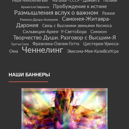
Наши технологии вам.
Наталья - СССР - Даэманта
Послания
Пробуждение к истине
Архангела Гавриила
Размышления вслух о важном
Разное
Самонея-Житаяра-
Рамона-Даэра-Аомаумя
Дарония
Связь с Высокими звеньями Космоса
Сильвиция-Архея- У-СветоБора
Симион
Творчество Души. Разговор с Высшим-Я
Цистерия-Уриоса-
Фразелина-Озелия-Готта
Третья Сила
Ченнелинг
Ома
Эвисома-Мия-КалиВсеУсра
НАШИ БАННЕРЫ