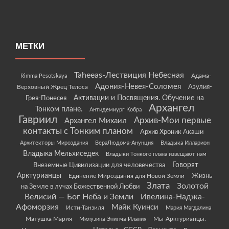
МЕТКИ
Taheeas-Лествиция Небесная
Rimma Pesotskaya
Адама-
Адония-Невея-Соломея
Азулия-
Верховный Жрец Телоса
Грея-Понесея
Активации и Посвящения. Обучение на
Архангел
Тонком плане.
Антидемиург Кобра
Гавриил
Архив-Мои первые
Архангел Михаил
контакты с Тонким планом
Архив Хроник Акаши
Архитекторы Мироздания
ВераЛюдома-Анунция
Владыка Илларион
Владыка Мельхиседек
Владыки Тонкого плана извещают нам
Говорят
Внеземные Цивилизации для человечества
Арктурианцы
Жизнь
Единение Мироздания для Новой Земли
Злата
Золотой
на Земле в лучах Божественной Любви
Велисий — Бог Неба и Земли
Ивелина-Наджа-
Афоморзия
Майк Куинси
Исти-Танзиля
Мария Магдалина
Матушка Мария
Мы-Арктурианцы.
Милузина-Энигма-Илания